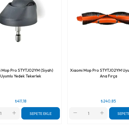
i Mop Pro STYTJ02YM (Siyah)
Xiaomi Mop Pro STYTJ02YM Uyum
Uyumlu Yedek Tekerlek
Ana Fırça
₺411,18
₺240,85
SEPETE EKLE
SEPET