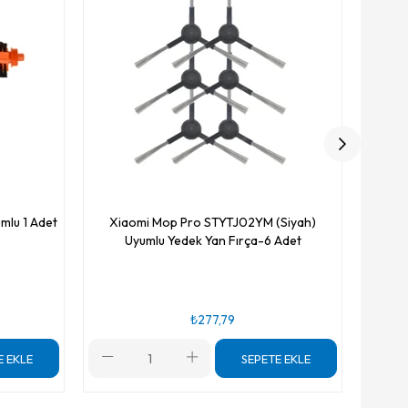
lu 1 Adet
Xiaomi Mop Pro STYTJ02YM (Siyah)
Uyumlu Yedek Yan Fırça-6 Adet
₺277,79
E EKLE
SEPETE EKLE