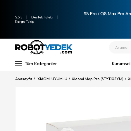
S8 Pro / Q8 Max Pro Ana
S.S.S
Destek Talebi
Kargo Takip
Tüm Kategoriler
Kurumsal
Anasayfa
XIAOMI UYUMLU
Xiaomi Mop Pro (STYTJ02YM)
X