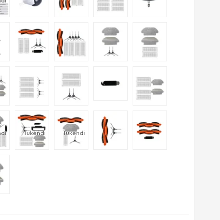
di
di
Tükendi
Tükendi