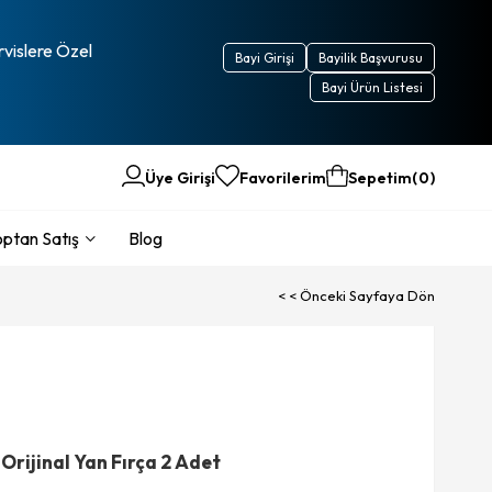
rvislere Özel
Bayi Girişi
Bayilik Başvurusu
Bayi Ürün Listesi
Üye Girişi
Favorilerim
Sepetim
0
ptan Satış
Blog
< < Önceki Sayfaya Dön
rijinal Yan Fırça 2 Adet