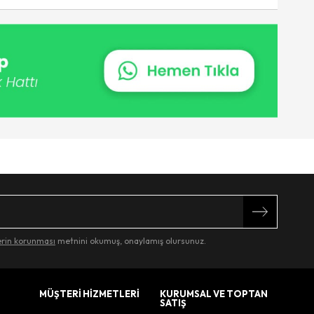
lerin korunması
metnini okumuş, onaylamış olursunuz.
MÜŞTERİ HİZMETLERİ
KURUMSAL VE TOPTAN
SATIŞ