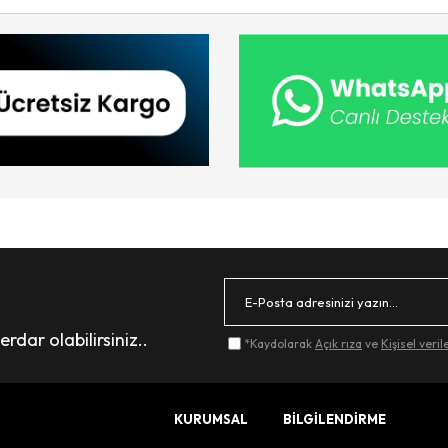
dar olabilirsiniz..
*Kaydolarak
Açık rıza
ve
Kişisel veri
KURUMSAL
BİLGİLENDİRME