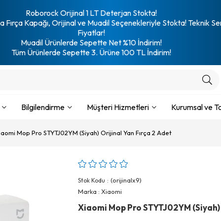
Roborock Orijinal 1 LT Deterjan Stokta!
 Fırça Kapağı, Orijinal ve Muadil Seçenekleriyle Stokta! Teknik Se
Fiyatlar!
Muadil Ürünlerde Sepette Net %10 İndirim!
Tüm Ürünlerde Sepette 3. Ürüne 100 TL İndirim!
Bilgilendirme
Müşteri Hizmetleri
Kurumsal ve To
iaomi Mop Pro STYTJ02YM (Siyah) Orijinal Yan Fırça 2 Adet
(orijinalx9)
Stok Kodu
Marka
:
Xiaomi
Xiaomi Mop Pro STYTJ02YM (Siyah) O