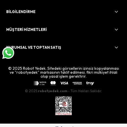
BİLGİLENDİRME
MÜŞTERİ HİZMETLERİ
KURUMSAL VE TOPTAN SATIŞ
© 2025 Robot Yedek. Sitedeki görsellerin izinsiz kopyalanması
ve "robotyedek" markasının taklit edilmesi, fikri mülkiyet ihlali
olup yasal işlem gerektirir.
© 2025
robotyedek.com
- Tüm Hakları Saklıdır.