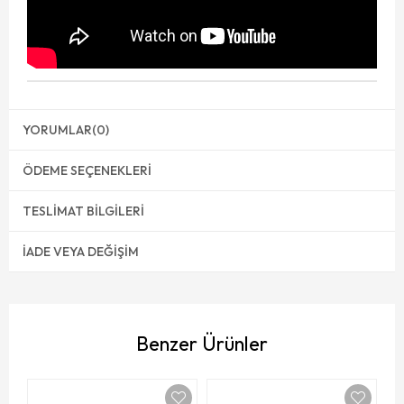
YORUMLAR
(0)
ÖDEME SEÇENEKLERI
TESLIMAT BILGILERI
İADE VEYA DEĞIŞIM
Benzer Ürünler
To