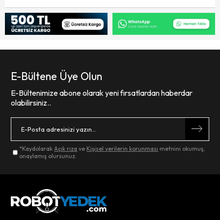
E-Bültene Üye Olun
E-Bültenimize abone olarak yeni fırsatlardan haberdar
olabilirsiniz..
*Kaydolarak
Açık rıza
ve
Kişisel verilerin korunması
metnini okumuş,
onaylamış olursunuz.