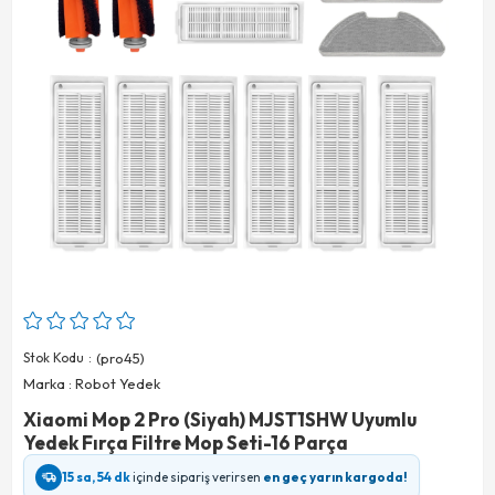
Stok Kodu
(pro45)
Marka
:
Robot Yedek
Xiaomi Mop 2 Pro (Siyah) MJST1SHW Uyumlu
Yedek Fırça Filtre Mop Seti-16 Parça
15 sa, 54 dk
içinde sipariş verirsen
en geç yarın kargoda!