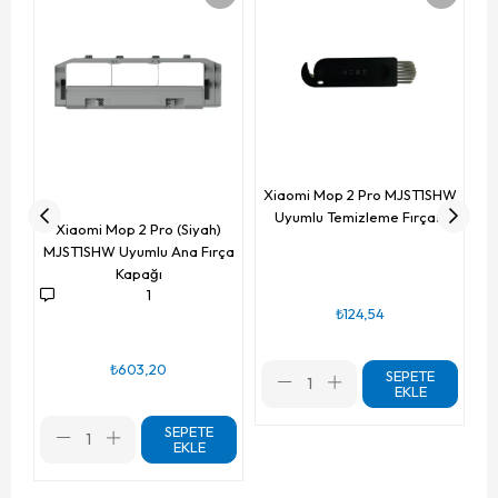
Xiaomi Mop 2 Pro MJST1SHW
Uyumlu Temizleme Fırçası
Xiaomi Mop 2 Pro (Siyah)
MJST1SHW Uyumlu Ana Fırça
Kapağı
1
₺124,54
₺603,20
SEPETE
EKLE
SEPETE
EKLE