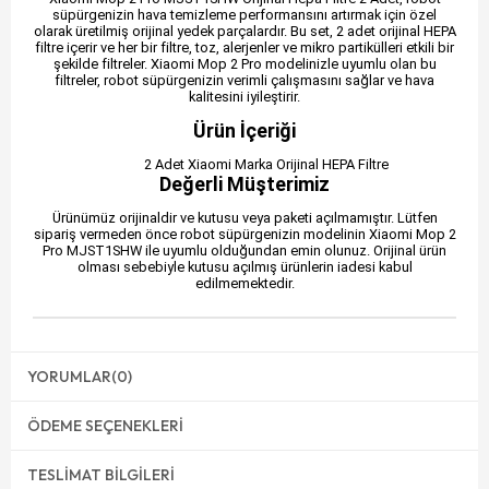
süpürgenizin hava temizleme performansını artırmak için özel
olarak üretilmiş orijinal yedek parçalardır. Bu set, 2 adet orijinal HEPA
filtre içerir ve her bir filtre, toz, alerjenler ve mikro partikülleri etkili bir
şekilde filtreler. Xiaomi Mop 2 Pro modelinizle uyumlu olan bu
filtreler, robot süpürgenizin verimli çalışmasını sağlar ve hava
kalitesini iyileştirir.
Ürün İçeriği
2 Adet Xiaomi Marka Orijinal HEPA Filtre
Değerli Müşterimiz
Ürünümüz orijinaldir ve kutusu veya paketi açılmamıştır. Lütfen
sipariş vermeden önce robot süpürgenizin modelinin Xiaomi Mop 2
Pro MJST1SHW ile uyumlu olduğundan emin olunuz. Orijinal ürün
olması sebebiyle kutusu açılmış ürünlerin iadesi kabul
edilmemektedir.
YORUMLAR
(0)
ÖDEME SEÇENEKLERI
TESLIMAT BILGILERI