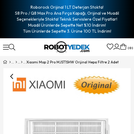
Roborock Orijinal 1 LT Deterjan Stokta!
S8 Pro / Q8 Max Pro Ana Fırça Kapağı, Orijinal ve Muadil
Seçenekleriyle Stokta! Teknik Servislere Özel Fiyatlar!
Muadil Ürünlerde Sepette Net %10 İndirim!
Tüm Ürünlerde Sepette 3. Ürüne 100 TL İndirim!
0
Xiaomi Mop 2 Pro MJST1SHW Orijinal Hepa Filtre 2 Adet