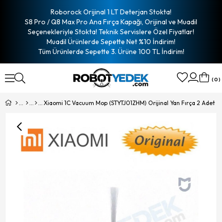
Roborock Orijinal 1 LT Deterjan Stokta!
S8 Pro / Q8 Max Pro Ana Fırça Kapağı, Orijinal ve Muadil
Seçenekleriyle Stokta! Teknik Servislere Özel Fiyatlar!
Muadil Ürünlerde Sepette Net %10 İndirim!
Tüm Ürünlerde Sepette 3. Ürüne 100 TL İndirim!
0
Xiaomi 1C Vacuum Mop (STYTJ01ZHM) Orijinal Yan Fırça 2 Adet