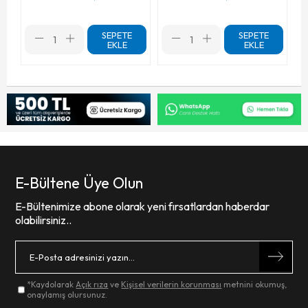
SEPETE
SEPETE
EKLE
EKLE
E-Bültene Üye Olun
E-Bültenimize abone olarak yeni fırsatlardan haberdar
olabilirsiniz..
*Kaydolarak
Açık rıza
ve
Kişisel verilerin korunması
metnini okumuş,
onaylamış olursunuz.