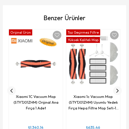
Benzer Ürünler
Orijinal Ürün
Toz Geçirmez Filtre
Yüksek Kaliteli Mop
(
Xiaomi 1C Vacuum Mop
Xiaomi 1c Vacuum Mop
(STYTJ01ZHM) Orijinal Ana
(STYTJ01ZHM) Uyumlu Yedek
Fırça 1 Adet
Fırça Hepa Filtre Mop Seti-12
Parça
₺1.340,14
₺635,46