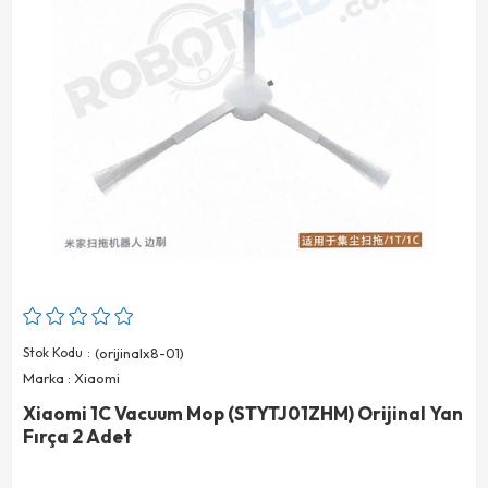
Stok Kodu
(orijinalx8-01)
Marka
:
Xiaomi
Xiaomi 1C Vacuum Mop (STYTJ01ZHM) Orijinal Yan
Fırça 2 Adet