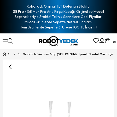
Roborock Orijinal 1 LT Deterjan Stokta!
S8 Pro / Q8 Max Pro Ana Fırça Kapağı, Orijinal ve Muadil
Seçenekleriyle Stokta! Teknik Servislere Özel Fiyatlar!
Muadil Ürünlerde Sepette Net %10 İndirim!
Tüm Ürünlerde Sepette 3. Ürüne 100 TL İndirim!
0
Xiaomi 1c Vacuum Mop (STYTJ01ZHM) Uyumlu 2 Adet Yan Fırça