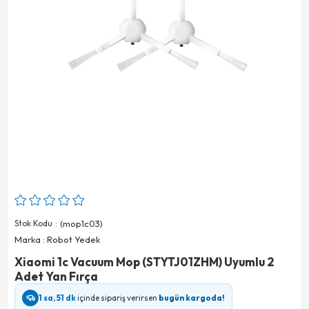
Stok Kodu
(mop1c03)
Marka
:
Robot Yedek
Xiaomi 1c Vacuum Mop (STYTJ01ZHM) Uyumlu 2
Adet Yan Fırça
1 sa, 51 dk
içinde sipariş verirsen
bugün kargoda!