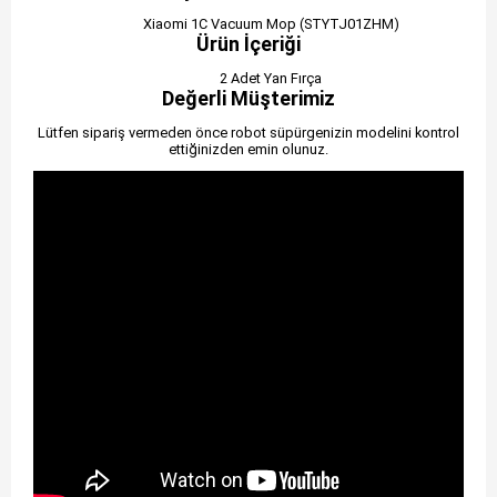
Xiaomi 1C Vacuum Mop (STYTJ01ZHM)
Ürün İçeriği
2 Adet Yan Fırça
Değerli Müşterimiz
Lütfen sipariş vermeden önce robot süpürgenizin modelini kontrol
ettiğinizden emin olunuz.