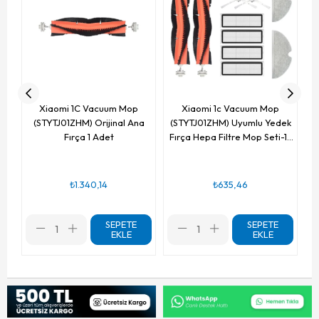
Xiaomi 1C Vacuum Mop
Xiaomi 1c Vacuum Mop
(STYTJ01ZHM) Orijinal Ana
(STYTJ01ZHM) Uyumlu Yedek
Fırça 1 Adet
Fırça Hepa Filtre Mop Seti-12
Parça
₺1.340,14
₺635,46
SEPETE
SEPETE
EKLE
EKLE