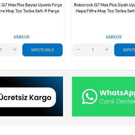
Q7 Max Plus Beyaz Uyumlu Fırça
Roborock Q7 Max Plus Siyah Uyu
tre Mop Toz Torba Seti-9 Parça
Hepa Filtre Mop Toz Torba Set
₺589,05
₺589,05
SEPETE EKLE
SEPET