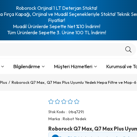
Roborock Orijinal 1 LT Deterjan Stokta!
 Fırça Kapağı, Orijinal ve Muadil Seçenekleriyle Stokta! Teknik Se
Fiyatlar!
Muadil Ürünlerde Sepette Net %10 İndirim!
Tüm Ürünlerde Sepette 3. Ürüne 100 TL İndirim!
Bilgilendirme
Müşteri Hizmetleri
Kurumsal ve To
Plus
Roborock Q7 Max, Q7 Max Plus Uyumlu Yedek Hepa Filtre ve Mop-6
(rbq729)
Stok Kodu
Marka
:
Robot Yedek
Roborock Q7 Max, Q7 Max Plus Uyum