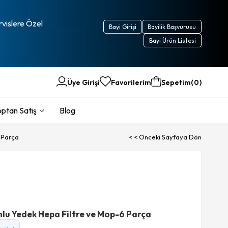
rvislere Özel
Bayi Girişi
Bayilik Başvurusu
Bayi Ürün Listesi
Üye Girişi
Favorilerim
Sepetim
0
ptan Satış
Blog
 Parça
< < Önceki Sayfaya Dön
lu Yedek Hepa Filtre ve Mop-6 Parça