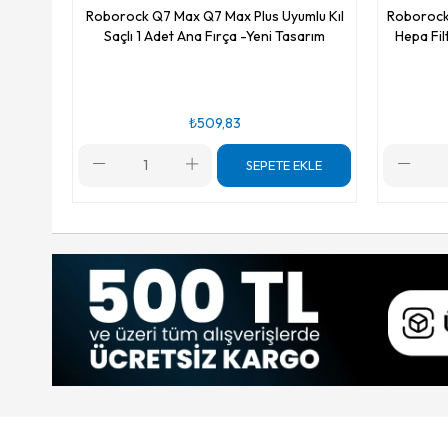
Roborock Q7 Max Q7 Max Plus Uyumlu Kıl
Roborock 
Saçlı 1 Adet Ana Fırça -Yeni Tasarım
Hepa Fil
₺509,83
SEPETE EKLE