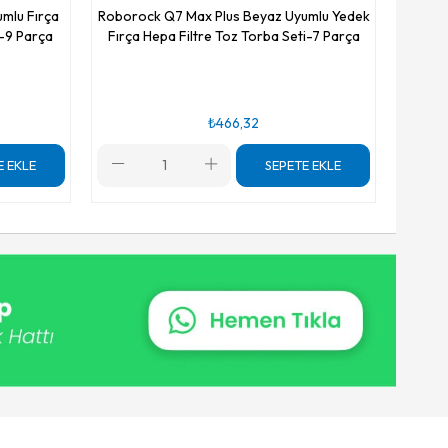
mlu Fırça
Roborock Q7 Max Plus Beyaz Uyumlu Yedek
i-9 Parça
Fırça Hepa Filtre Toz Torba Seti-7 Parça
₺466,32
E EKLE
SEPETE EKLE