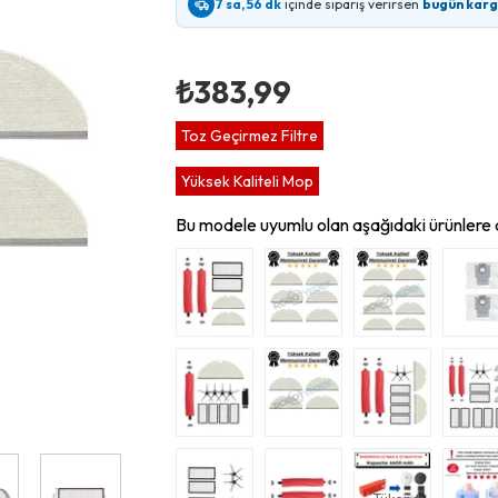
7 sa, 56 dk
içinde sipariş verirsen
bugün kar
₺383,99
Toz Geçirmez Filtre
Yüksek Kaliteli Mop
Bu modele uyumlu olan aşağıdaki ürünlere d