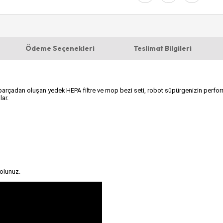
Ödeme Seçenekleri
Teslimat Bilgileri
adan oluşan yedek HEPA filtre ve mop bezi seti, robot süpürgenizin performansını 
lar.
olunuz.