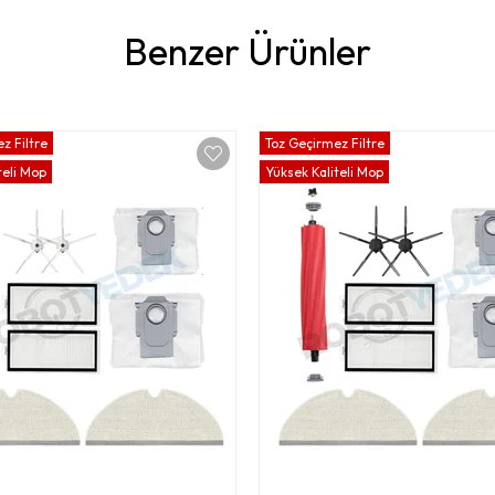
Benzer Ürünler
z Filtre
Toz Geçirmez Filtre
teli Mop
Yüksek Kaliteli Mop