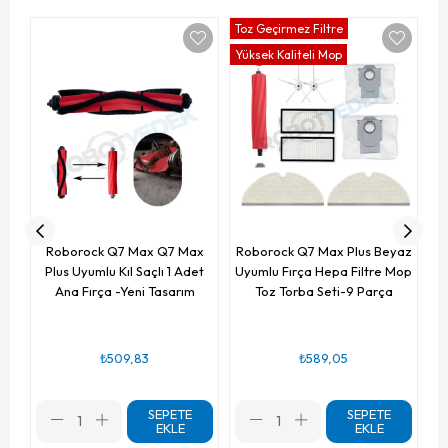
Toz Geçirmez Filtre
To
Yüksek Kaliteli Mop
Yü
R
Uy
Roborock Q7 Max Q7 Max
Roborock Q7 Max Plus Beyaz
Plus Uyumlu Kıl Saçlı 1 Adet
Uyumlu Fırça Hepa Filtre Mop
Ana Fırça -Yeni Tasarım
Toz Torba Seti-9 Parça
₺509,83
₺589,05
SEPETE
SEPETE
EKLE
EKLE