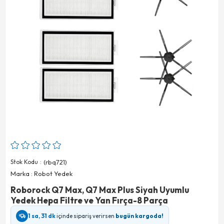
Stok Kodu
(rbq721)
Marka
:
Robot Yedek
Roborock Q7 Max, Q7 Max Plus Siyah Uyumlu
Yedek Hepa Filtre ve Yan Fırça-8 Parça
1 sa, 31 dk
içinde sipariş verirsen
bugün kargoda!