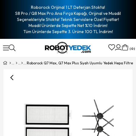
Roborock Orijinal 1 LT Deterjan Stokta!
S8 Pro / Q8 Max Pro Ana Fırça Kapağı, Orijinal ve Muadil
Seçenekleriyle Stokta! Teknik Servislere Özel Fiyatlar!
Muadil Ürünlerde Sepette Net %10 İndirim!
Tüm Ürünlerde Sepette 3. Ürüne 100 TL İndirim!
0