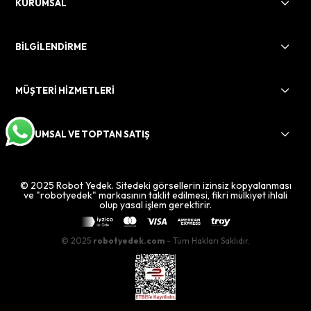
KURUMSAL
BİLGİLENDİRME
MÜŞTERİ HİZMETLERİ
KURUMSAL VE TOPTAN SATIŞ
© 2025 Robot Yedek. Sitedeki görsellerin izinsiz kopyalanması
ve "robotyedek" markasının taklit edilmesi, fikri mülkiyet ihlali
olup yasal işlem gerektirir.
© 2025
robotyedek.com
- Tüm Hakları Saklıdır.