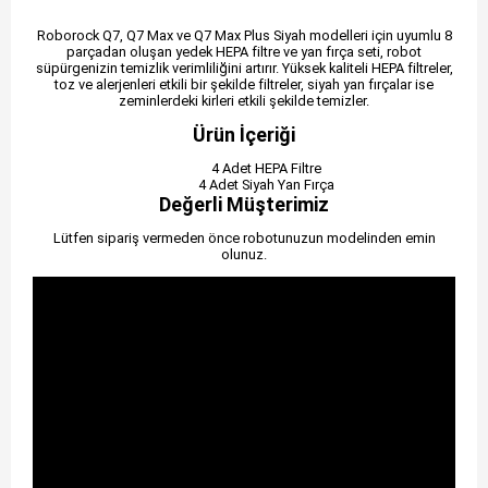
Roborock Q7, Q7 Max ve Q7 Max Plus Siyah modelleri için uyumlu 8
parçadan oluşan yedek HEPA filtre ve yan fırça seti, robot
süpürgenizin temizlik verimliliğini artırır. Yüksek kaliteli HEPA filtreler,
toz ve alerjenleri etkili bir şekilde filtreler, siyah yan fırçalar ise
zeminlerdeki kirleri etkili şekilde temizler.
Ürün İçeriği
4 Adet HEPA Filtre
4 Adet Siyah Yan Fırça
Değerli Müşterimiz
Lütfen sipariş vermeden önce robotunuzun modelinden emin
olunuz.