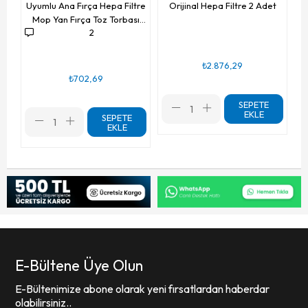
Uyumlu Ana Fırça Hepa Filtre
Orijinal Hepa Filtre 2 Adet
Mop Yan Fırça Toz Torbası
2
Seti 10 Parça
₺2.876,29
₺702,69
SEPETE
EKLE
SEPETE
EKLE
E-Bültene Üye Olun
E-Bültenimize abone olarak yeni fırsatlardan haberdar
olabilirsiniz..