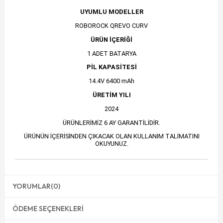
UYUMLU MODELLER
ROBOROCK QREVO CURV
ÜRÜN İÇERİĞİ
1 ADET BATARYA
PİL KAPASİTESİ
14.4V 6400 mAh
ÜRETİM YILI
2024
ÜRÜNLERİMİZ 6 AY GARANTİLİDİR.
ÜRÜNÜN İÇERİSİNDEN ÇIKACAK OLAN KULLANIM TALİMATINI
OKUYUNUZ.
YORUMLAR
(0)
ÖDEME SEÇENEKLERI