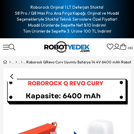
Roborock Orijinal 1 LT Deterjan Stokta!
S8 Pro / Q8 Max Pro Ana Fırça Kapağı, Orijinal ve Muadil
Seçenekleriyle Stokta! Teknik Servislere Özel Fiyatlar!
Muadil Ürünlerde Sepette Net %10 İndirim!
Tüm Ürünlerde Sepette 3. Ürüne 100 TL İndirim!
0
Roborock QRevo Curv Uyumlu Batarya 14.4V 6400 mAh Robot Sü