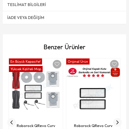
TESLIMAT BILGILERI
İADE VEYA DEĞIŞIM
Benzer Ürünler
En Büyük Kapasite!
Orijinal Ürün
Or
Yüksek Kaliteli Mop
Roborock QRevo Curv
Roborock QRevo Curv