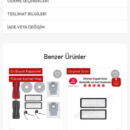
ÖDEME SEÇENEKLERI
TESLIMAT BILGILERI
İADE VEYA DEĞIŞIM
Benzer Ürünler
En Büyük Kapasite!
Orijinal Ürün
Or
Yüksek Kaliteli Mop