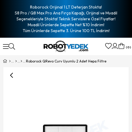
Roborock Orijinal 1 LT Deterjan Stokta!
S8 Pro / Q8 Max Pro Ana Fırça Kapağı, Orijinal ve Muadil
Seçenekleriyle Stokta! Teknik Servislere Özel Fiyatlar!
Muadil Ürünlerde Sepette Net %10 İndirim!
Tüm Ürünlerde Sepette 3. Ürüne 100 TL İndirim!
0
Roborock QRevo Curv Uyumlu 2 Adet Hepa Filtre