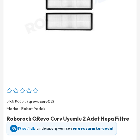
Stok Kodu
(qrevocurv02)
Marka
:
Robot Yedek
Roborock QRevo Curv Uyumlu 2 Adet Hepa Filtre
19 sa, 1 dk
içinde sipariş verirsen
en geç yarın kargoda!