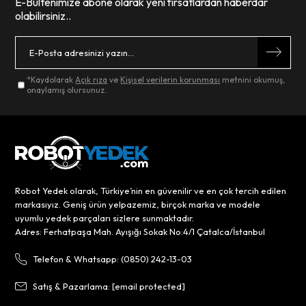
E-Bültenimize abone olarak yeni fırsatlardan haberdar
olabilirsiniz..
*Kaydolarak
Açık rıza
ve
Kişisel verilerin korunması
metnini okumuş,
onaylamış olursunuz.
Robot Yedek olarak, Türkiye’nin en güvenilir ve en çok tercih edilen
markasıyız. Geniş ürün yelpazemiz, birçok marka ve modele
uyumlu yedek parçaları sizlere sunmaktadır.
Adres: Ferhatpaşa Mah. Ayışığı Sokak No:4/1 Çatalca/İstanbul
Telefon & Whatsapp: (0850) 242-13-03
Satış & Pazarlama:
[email protected]