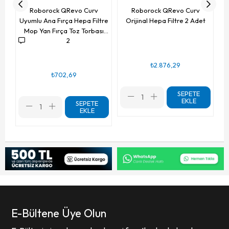
Roborock QRevo Curv
Roborock QRevo Curv
Uyumlu Ana Fırça Hepa Filtre
Orijinal Hepa Filtre 2 Adet
Mop Yan Fırça Toz Torbası
2
Seti 10 Parça
₺2.876,29
₺702,69
SEPETE
EKLE
SEPETE
EKLE
E-Bültene Üye Olun