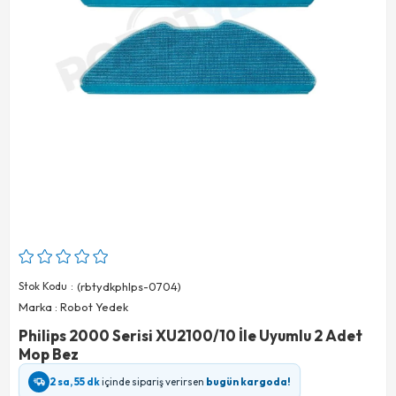
Stok Kodu
(rbtydkphlps-0704)
Marka
:
Robot Yedek
Philips 2000 Serisi XU2100/10 İle Uyumlu 2 Adet
Mop Bez
2 sa, 55 dk
içinde sipariş verirsen
bugün kargoda!