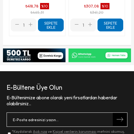
₺418,78
₺307,08
%10
%10
₺465,31
₺341,20
SEPETE
SEPETE
EKLE
EKLE
E-Bültene Üye Olun
E-Bültenimize abone olarak yeni fırsatlardan haberdar
olabilirsiniz..
*Kaydolarak
Açık rıza
ve
Kişisel verilerin korunması
metnini okumuş,