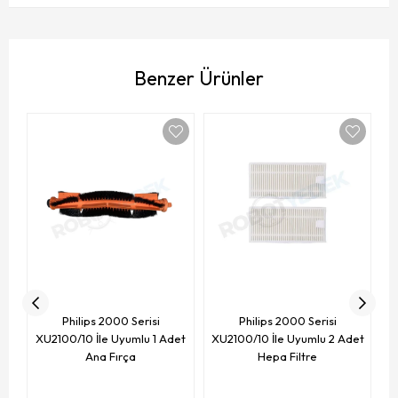
Benzer Ürünler
X
Philips 2000 Serisi
Philips 2000 Serisi
XU2100/10 İle Uyumlu 1 Adet
XU2100/10 İle Uyumlu 2 Adet
Ana Fırça
Hepa Filtre