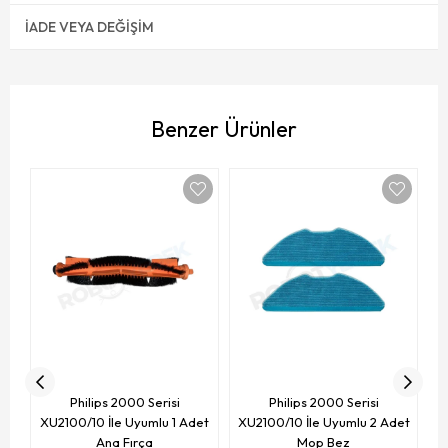
İADE VEYA DEĞIŞIM
Benzer Ürünler
X
Philips 2000 Serisi
Philips 2000 Serisi
XU2100/10 İle Uyumlu 1 Adet
XU2100/10 İle Uyumlu 2 Adet
Ana Fırça
Mop Bez