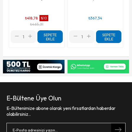
₺418,78
₺367,34
%10
₺465,31
SEPETE
SEPETE
EKLE
EKLE
E-Bültene Üye Olun
E-Bültenimize abone olarak yeni fırsatlardan haberdar
olabilirsiniz..