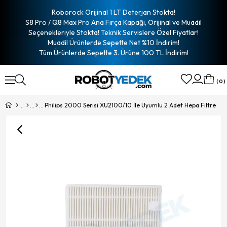
Roborock Orijinal 1 LT Deterjan Stokta!
S8 Pro / Q8 Max Pro Ana Fırça Kapağı, Orijinal ve Muadil
Seçenekleriyle Stokta! Teknik Servislere Özel Fiyatlar!
Muadil Ürünlerde Sepette Net %10 İndirim!
Tüm Ürünlerde Sepette 3. Ürüne 100 TL İndirim!
0
Philips 2000 Serisi XU2100/10 İle Uyumlu 2 Adet Hepa Filtre