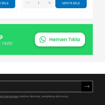
E EKLE
SEPETE EKLE
lerin korunması
metnini okumuş, onaylamış olursunuz.