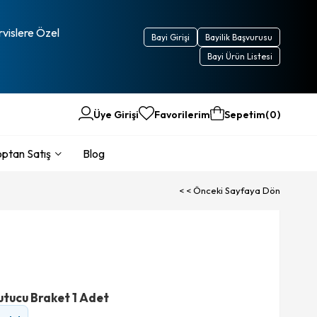
rvislere Özel
Bayi Girişi
Bayilik Başvurusu
Bayi Ürün Listesi
Üye Girişi
Favorilerim
Sepetim
0
ptan Satış
Blog
< < Önceki Sayfaya Dön
tucu Braket 1 Adet