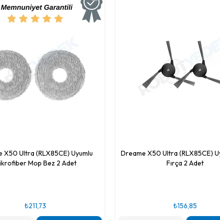
 X50 Ultra (RLX85CE) Uyumlu
Dreame X50 Ultra (RLX85CE) U
ikrofiber Mop Bez 2 Adet
Fırça 2 Adet
₺211,73
₺156,85