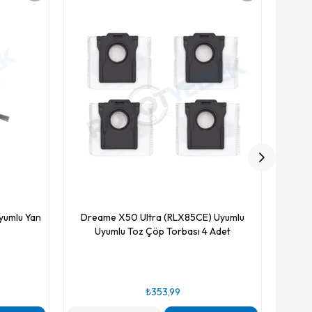
Dream
yumlu Yan
Dreame X50 Ultra (RLX85CE) Uyumlu
Uyumlu Toz Çöp Torbası 4 Adet
₺353,99