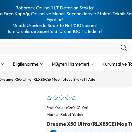
Roborock Orijinal 1 LT Deterjan Stokta!
 Fırça Kapağı, Orijinal ve Muadil Seçenekleriyle Stokta! Teknik Se
Fiyatlar!
Muadil Ürünlerde Sepette Net %10 İndirim!
Tüm Ürünlerde Sepette 3. Ürüne 100 TL İndirim!
Bilgilendirme
Müşteri Hizmetleri
Kurumsal ve To
Dreame X50 Ultra (RLX85CE) Mop Tutucu Braket 1 Adet
(C40-01-04)
Stok Kodu
Marka
:
Robot Yedek
Dreame X50 Ultra (RLX85CE) Mop Tu