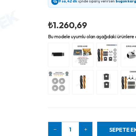
9 sa, 42 dk
içinde sipariş verirsen
bugün kar
₺1.260,69
Bu modele uyumlu olan aşağıdaki ürünlere d