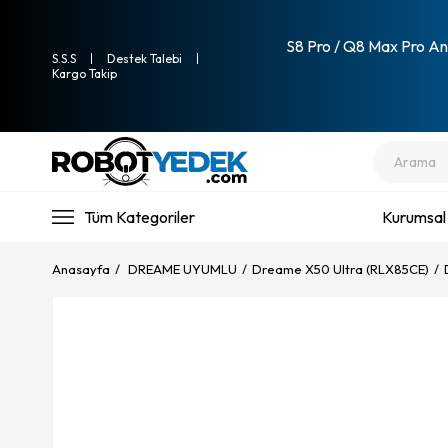
S8 Pro / Q8 Max Pro Ana
S.S.S
Destek Talebi
Kargo Takip
Tüm Kategoriler
Kurumsal
Anasayfa
DREAME UYUMLU
Dreame X50 Ultra (RLX85CE)