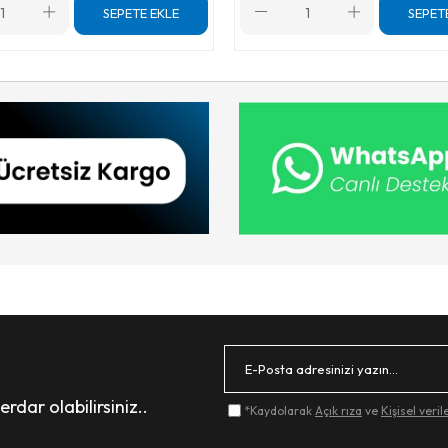
SEPETE EKLE
SEPET
dar olabilirsiniz..
*Kaydolarak
Açık rıza
ve
Kişisel veri