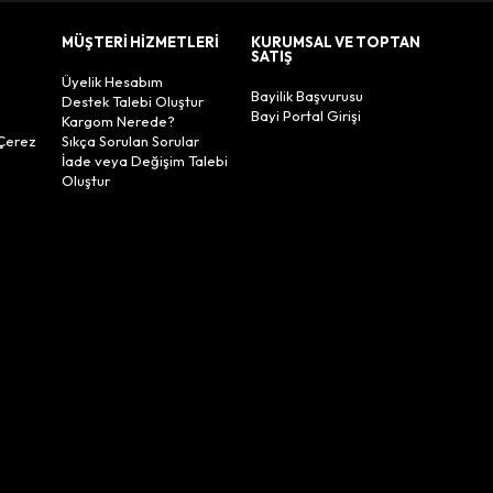
MÜŞTERİ HİZMETLERİ
KURUMSAL VE TOPTAN
SATIŞ
Üyelik Hesabım
Bayilik Başvurusu
Destek Talebi Oluştur
Bayi Portal Girişi
Kargom Nerede?
Çerez
Sıkça Sorulan Sorular
İade veya Değişim Talebi
Oluştur