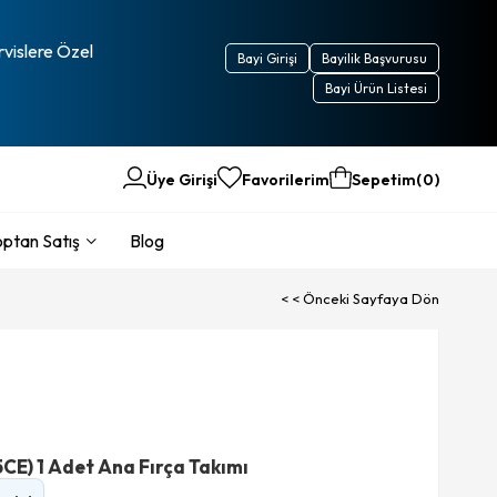
rvislere Özel
Bayi Girişi
Bayilik Başvurusu
Bayi Ürün Listesi
Üye Girişi
Favorilerim
Sepetim
0
ptan Satış
Blog
< < Önceki Sayfaya Dön
E) 1 Adet Ana Fırça Takımı