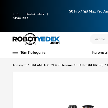
S8 Pro / Q8 Max Pro Ana
S.S.S
Destek Talebi
Kargo Takip
Tüm Kategoriler
Kurumsal
Anasayfa
DREAME UYUMLU
Dreame X50 Ultra (RLX85CE)