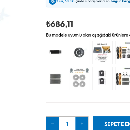
2 sa, 38 dk
içinde sipariş verirsen
bugün kar
₺686,11
Bu modele uyumlu olan aşağıdaki ürünlere d