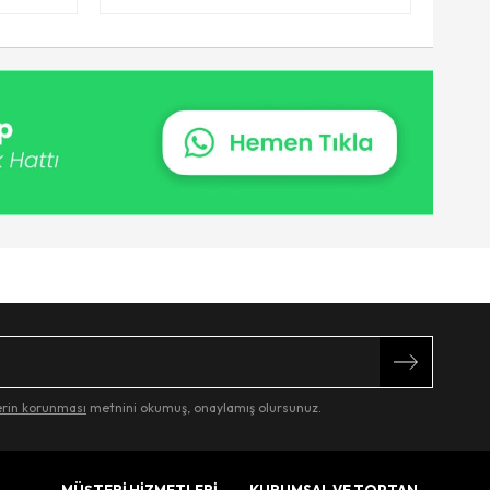
lerin korunması
metnini okumuş, onaylamış olursunuz.
MÜŞTERİ HİZMETLERİ
KURUMSAL VE TOPTAN