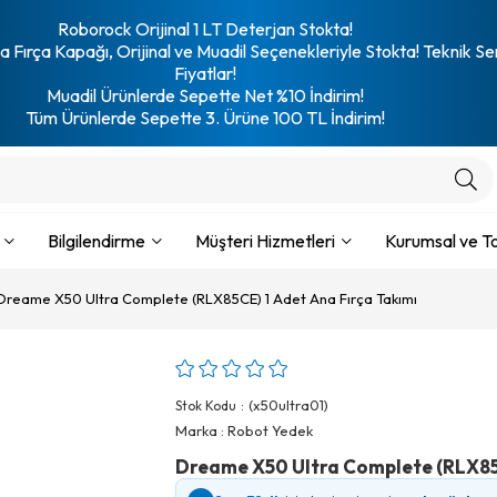
Roborock Orijinal 1 LT Deterjan Stokta!
 Fırça Kapağı, Orijinal ve Muadil Seçenekleriyle Stokta! Teknik Se
Fiyatlar!
Muadil Ürünlerde Sepette Net %10 İndirim!
Tüm Ürünlerde Sepette 3. Ürüne 100 TL İndirim!
Bilgilendirme
Müşteri Hizmetleri
Kurumsal ve To
Dreame X50 Ultra Complete (RLX85CE) 1 Adet Ana Fırça Takımı
(x50ultra01)
Stok Kodu
Marka
:
Robot Yedek
Dreame X50 Ultra Complete (RLX85C