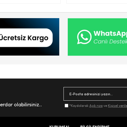
dar olabilirsiniz..
*Kaydolarak
Açık rıza
ve
Kişisel veri
KURUMSAL
BİLGİLENDİRME