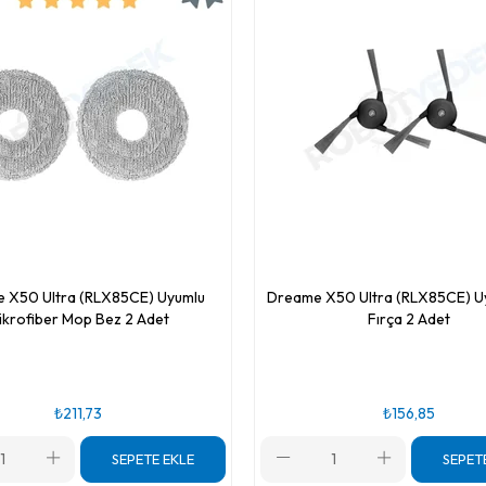
 X50 Ultra (RLX85CE) Uyumlu
Dreame X50 Ultra (RLX85CE) U
ikrofiber Mop Bez 2 Adet
Fırça 2 Adet
₺211,73
₺156,85
SEPETE EKLE
SEPET