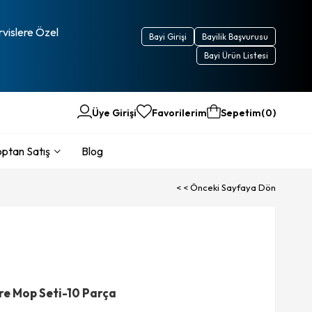
rvislere Özel
Bayi Girişi
Bayilik Başvurusu
Bayi Ürün Listesi
Üye Girişi
Favorilerim
Sepetim
0
ptan Satış
Blog
< < Önceki Sayfaya Dön
re Mop Seti-10 Parça