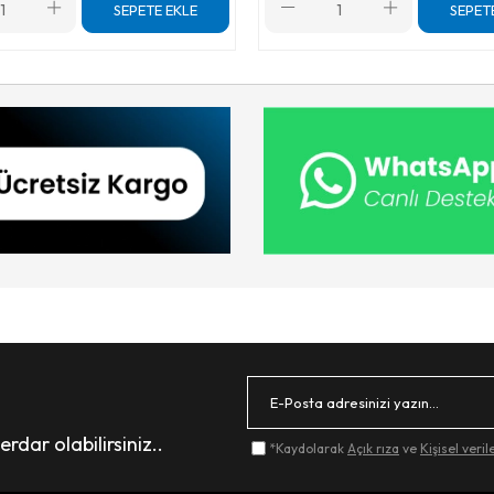
SEPETE EKLE
SEPET
dar olabilirsiniz..
*Kaydolarak
Açık rıza
ve
Kişisel veri