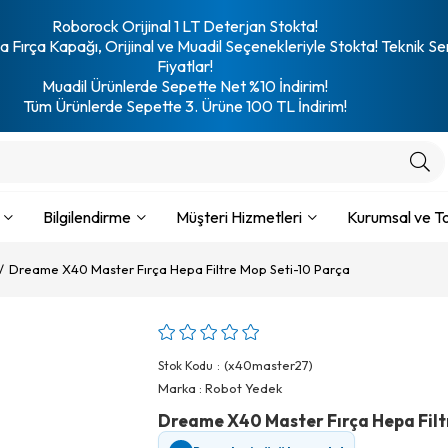
Roborock Orijinal 1 LT Deterjan Stokta!
 Fırça Kapağı, Orijinal ve Muadil Seçenekleriyle Stokta! Teknik Se
Fiyatlar!
Muadil Ürünlerde Sepette Net %10 İndirim!
Tüm Ürünlerde Sepette 3. Ürüne 100 TL İndirim!
Bilgilendirme
Müşteri Hizmetleri
Kurumsal ve To
Dreame X40 Master Fırça Hepa Filtre Mop Seti-10 Parça
(x40master27)
Stok Kodu
Marka
:
Robot Yedek
Dreame X40 Master Fırça Hepa Filt