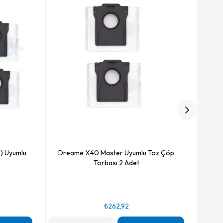
Drea
) Uyumlu
Dreame X40 Master Uyumlu Toz Çöp
Torbası 2 Adet
₺262,92