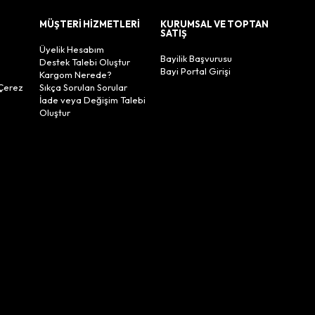
MÜŞTERİ HİZMETLERİ
KURUMSAL VE TOPTAN
SATIŞ
Üyelik Hesabım
Bayilik Başvurusu
Destek Talebi Oluştur
Bayi Portal Girişi
Kargom Nerede?
Çerez
Sıkça Sorulan Sorular
İade veya Değişim Talebi
Oluştur