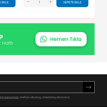
E EKLE
SEPETE EKLE
lerin korunması
metnini okumuş, onaylamış olursunuz.