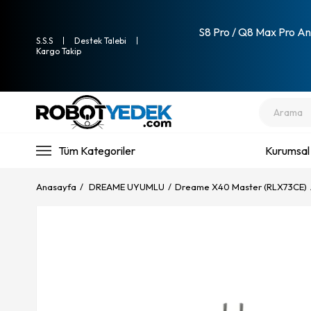
S8 Pro / Q8 Max Pro Ana
S.S.S
Destek Talebi
Kargo Takip
Tüm Kategoriler
Kurumsal
Anasayfa
DREAME UYUMLU
Dreame X40 Master (RLX73CE)