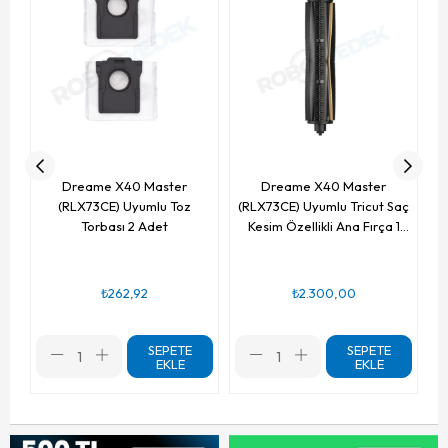
Dreame X40 Master
Dreame X40 Master
(RLX73CE) Uyumlu Toz
(RLX73CE) Uyumlu Tricut Saç
Torbası 2 Adet
Kesim Özellikli Ana Fırça 1
Adet
₺262,92
₺2.300,00
SEPETE
SEPETE
EKLE
EKLE