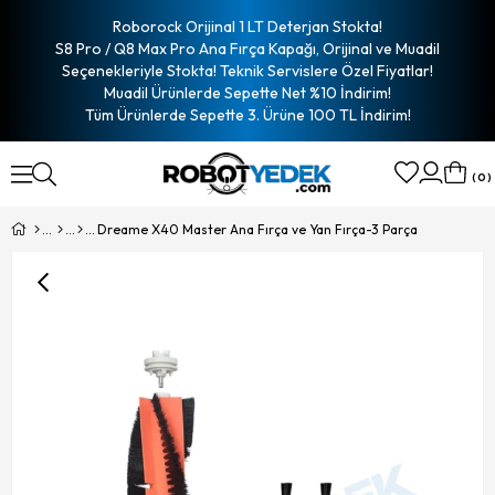
Roborock Orijinal 1 LT Deterjan Stokta!
S8 Pro / Q8 Max Pro Ana Fırça Kapağı, Orijinal ve Muadil
Seçenekleriyle Stokta! Teknik Servislere Özel Fiyatlar!
Muadil Ürünlerde Sepette Net %10 İndirim!
Tüm Ürünlerde Sepette 3. Ürüne 100 TL İndirim!
0
Dreame X40 Master Ana Fırça ve Yan Fırça-3 Parça