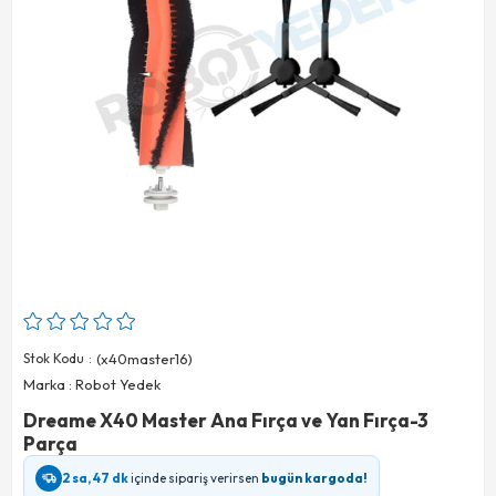
Stok Kodu
(x40master16)
Marka
:
Robot Yedek
Dreame X40 Master Ana Fırça ve Yan Fırça-3
Parça
2 sa, 47 dk
içinde sipariş verirsen
bugün kargoda!