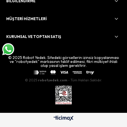
BİLGİLENDİRME
MÜŞTERİ HİZMETLERİ
KURUMSAL VE TOPTAN SATIŞ
© 2025 Robot Yedek. Sitedeki görsellerin izinsiz kopyalanması
ve "robotyedek" markasının taklit edilmesi, fikri mülkiyet ihlali
olup yasal işlem gerektirir.
© 2025
robotyedek.com
- Tüm Hakları Saklıdır.