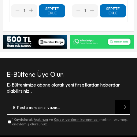
SEPETE
SEPETE
EKLE
EKLE
E-Bültene Üye Olun
E-Bültenimize abone olarak yeni fırsatlardan haberdar
olabilirsiniz..
*Kaydolarak
Açık rıza
ve
Kişisel verilerin korunması
metnini okumuş,
onaylamış olursunuz.