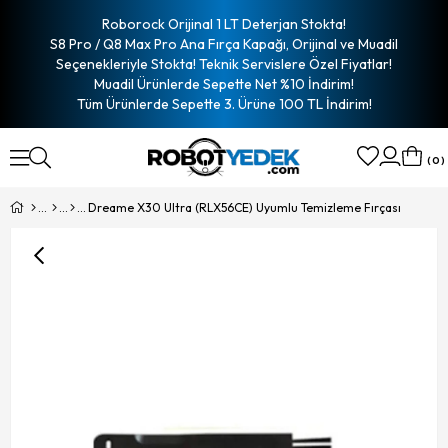
Roborock Orijinal 1 LT Deterjan Stokta!
S8 Pro / Q8 Max Pro Ana Fırça Kapağı, Orijinal ve Muadil
Seçenekleriyle Stokta! Teknik Servislere Özel Fiyatlar!
Muadil Ürünlerde Sepette Net %10 İndirim!
Tüm Ürünlerde Sepette 3. Ürüne 100 TL İndirim!
0
Dreame X30 Ultra (RLX56CE) Uyumlu Temizleme Fırçası