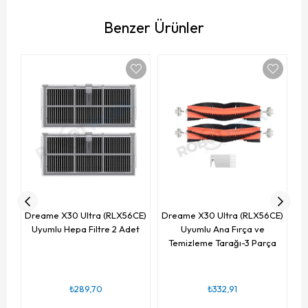
Benzer Ürünler
Yü
Dr
Dreame X30 Ultra (RLX56CE)
Dreame X30 Ultra (RLX56CE)
Uyumlu Hepa Filtre 2 Adet
Uyumlu Ana Fırça ve
Temizleme Tarağı-3 Parça
₺289,70
₺332,91