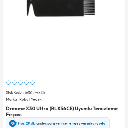
Stok Kodu
(x30ultra41)
Marka
:
Robot Yedek
Dreame X30 Ultra (RLX56CE) Uyumlu Temizleme
Fırçası
19 sa, 29 dk
içinde sipariş verirsen
en geç yarın kargoda!