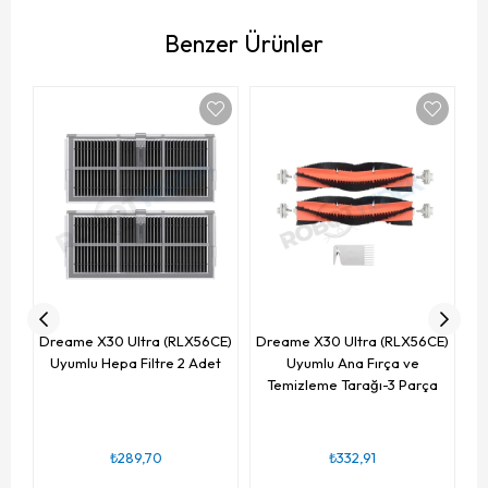
Benzer Ürünler
Yü
Dr
Dreame X30 Ultra (RLX56CE)
Dreame X30 Ultra (RLX56CE)
Uyumlu Hepa Filtre 2 Adet
Uyumlu Ana Fırça ve
Temizleme Tarağı-3 Parça
₺289,70
₺332,91