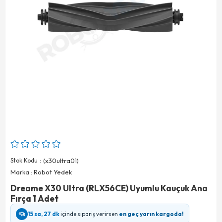
Stok Kodu
(x30ultra01)
Marka
:
Robot Yedek
Dreame X30 Ultra (RLX56CE) Uyumlu Kauçuk Ana
Fırça 1 Adet
15 sa, 27 dk
içinde sipariş verirsen
en geç yarın kargoda!