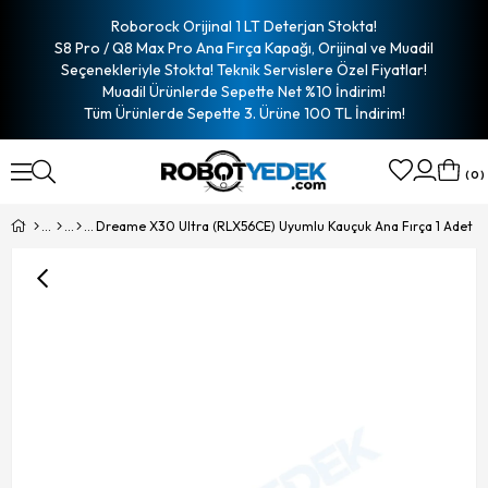
Roborock Orijinal 1 LT Deterjan Stokta!
S8 Pro / Q8 Max Pro Ana Fırça Kapağı, Orijinal ve Muadil
Seçenekleriyle Stokta! Teknik Servislere Özel Fiyatlar!
Muadil Ürünlerde Sepette Net %10 İndirim!
Tüm Ürünlerde Sepette 3. Ürüne 100 TL İndirim!
0
Dreame X30 Ultra (RLX56CE) Uyumlu Kauçuk Ana Fırça 1 Adet