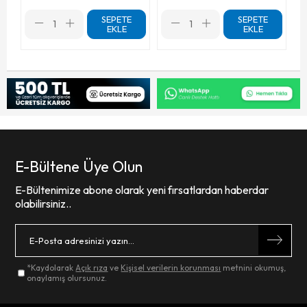
SEPETE
SEPETE
EKLE
EKLE
E-Bültene Üye Olun
E-Bültenimize abone olarak yeni fırsatlardan haberdar
olabilirsiniz..
*Kaydolarak
Açık rıza
ve
Kişisel verilerin korunması
metnini okumuş,
onaylamış olursunuz.