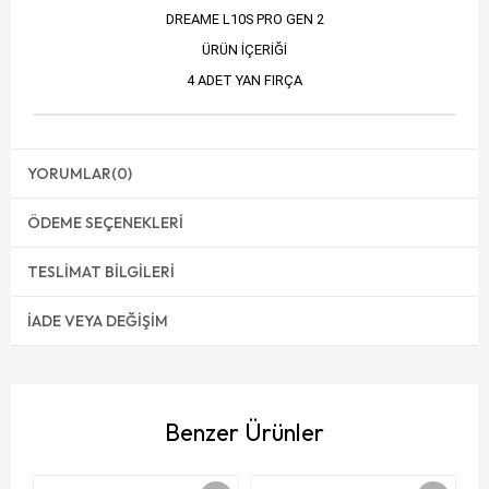
DREAME L10S PRO GEN 2
ÜRÜN İÇERİĞİ
4 ADET YAN FIRÇA
YORUMLAR
(0)
ÖDEME SEÇENEKLERI
TESLIMAT BILGILERI
İADE VEYA DEĞIŞIM
Benzer Ürünler
To