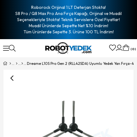
Roborock Orijinal 1 LT Deterjan Stokta!
S8 Pro / Q8 Max Pro Ana Fırça Kapağı, Orijinal ve Muadil
Seçenekleriyle Stokta! Teknik Servislere Özel Fiyatlar!
Muadil Ürünlerde Sepette Net %10 İndirim!
Tüm Ürünlerde Sepette 3. Ürüne 100 TL İndirim!
0
Dreame L10S Pro Gen 2 (RLL42SDA) Uyumlu Yedek Yan Fırça-4 