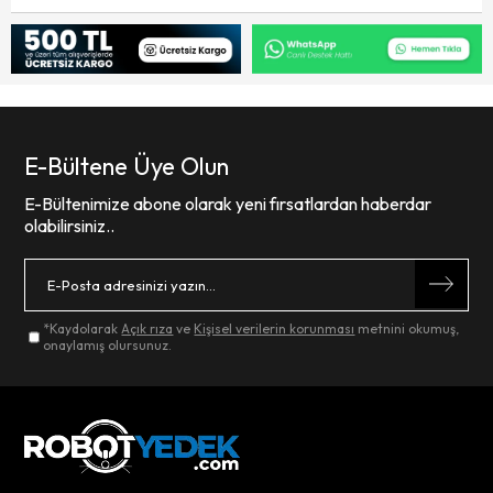
E-Bültene Üye Olun
E-Bültenimize abone olarak yeni fırsatlardan haberdar
olabilirsiniz..
*Kaydolarak
Açık rıza
ve
Kişisel verilerin korunması
metnini okumuş,
onaylamış olursunuz.