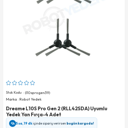
Stok Kodu
(l10sprogen39)
Marka
:
Robot Yedek
Dreame L10S Pro Gen 2 (RLL42SDA) Uyumlu
Yedek Yan Fırça-4 Adet
5 sa, 19 dk
içinde sipariş verirsen
bugün kargoda!