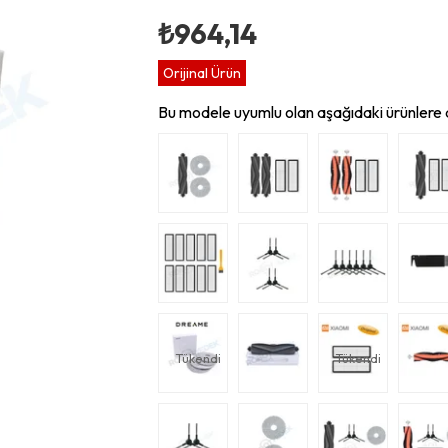
₺964,14
Orijinal Ürün
Bu modele uyumlu olan aşağıdaki ürünlere d
Tükendi
Tükendi