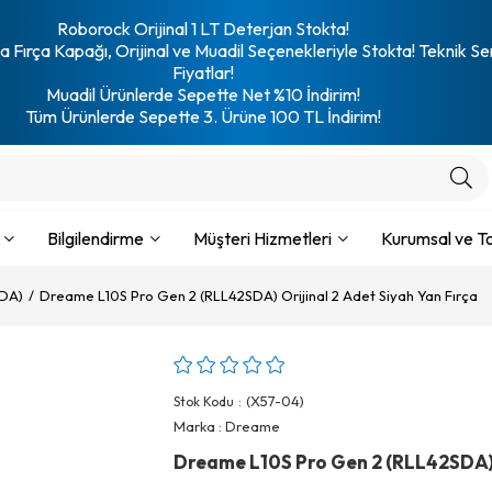
Roborock Orijinal 1 LT Deterjan Stokta!
 Fırça Kapağı, Orijinal ve Muadil Seçenekleriyle Stokta! Teknik Se
Fiyatlar!
Muadil Ürünlerde Sepette Net %10 İndirim!
Tüm Ürünlerde Sepette 3. Ürüne 100 TL İndirim!
Bilgilendirme
Müşteri Hizmetleri
Kurumsal ve To
SDA)
Dreame L10S Pro Gen 2 (RLL42SDA) Orijinal 2 Adet Siyah Yan Fırça
(X57-04)
Stok Kodu
Marka
:
Dreame
Dreame L10S Pro Gen 2 (RLL42SDA) O