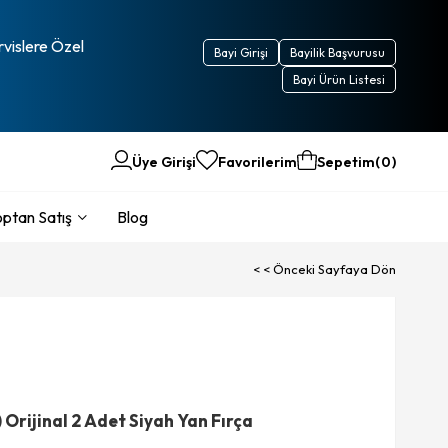
rvislere Özel
Bayi Girişi
Bayilik Başvurusu
Bayi Ürün Listesi
Üye Girişi
Favorilerim
Sepetim
0
ptan Satış
Blog
< < Önceki Sayfaya Dön
rijinal 2 Adet Siyah Yan Fırça