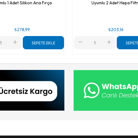
mlu 1 Adet Silikon Ana Fırça
Uyumlu 2 Adet Hepa Filt
₺278,99
₺203,16
SEPETE EKLE
SEPET