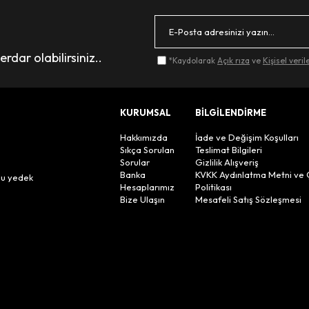
dar olabilirsiniz..
*Kaydolarak
Açık rıza
ve
Kişisel veri
KURUMSAL
BİLGİLENDİRME
Hakkımızda
İade ve Değişim Koşulları
Sıkça Sorulan
Teslimat Bilgileri
Sorular
Gizlilik Alışveriş
n
Banka
KVKK Aydınlatma Metni ve 
lu yedek
Hesaplarımız
Politikası
Bize Ulaşın
Mesafeli Satış Sözleşmesi