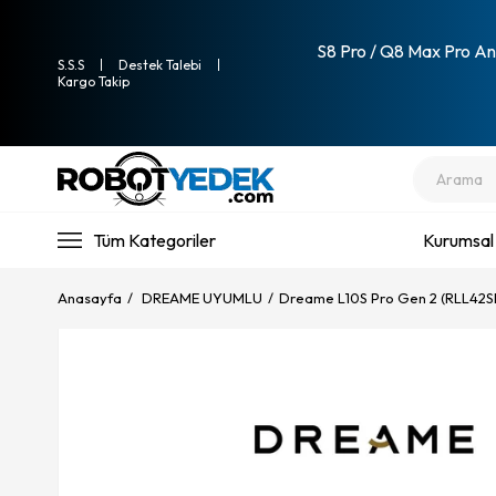
S8 Pro / Q8 Max Pro Ana
S.S.S
Destek Talebi
Kargo Takip
Tüm Kategoriler
Kurumsal
Anasayfa
DREAME UYUMLU
Dreame L10S Pro Gen 2 (RLL42