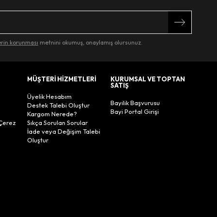
lerin korunması
metnini okumuş, onaylamış olursunuz.
MÜŞTERİ HİZMETLERİ
KURUMSAL VE TOPTAN
SATIŞ
Üyelik Hesabım
Bayilik Başvurusu
Destek Talebi Oluştur
Bayi Portal Girişi
Kargom Nerede?
Çerez
Sıkça Sorulan Sorular
İade veya Değişim Talebi
Oluştur