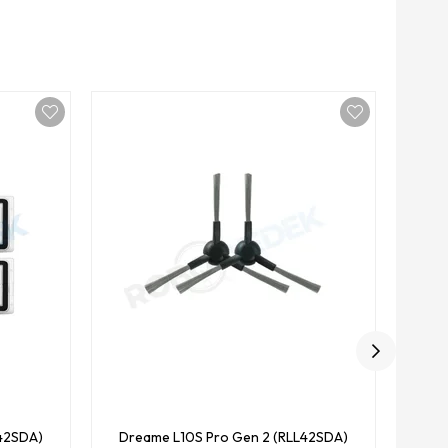
Yüksek K
Dre
Uy
L42SDA)
Dreame L10S Pro Gen 2 (RLL42SDA)