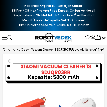
Roborock Orijinal 1 LT Deterjan Stokta!
S8 Pro / Q8 Max Pro Ana Fırça Kapağı, Orijinal ve Muadil
Seçenekleriyle Stokta! Teknik Servislere Özel Fiyatlar!
Muadil Ürünlerde Sepette Net %10 İndirim!
Tüm Ürünlerde Sepette 3. Ürüne 100 TL İndirim!
0