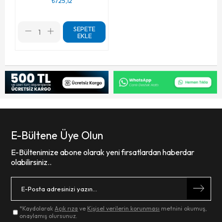
₺725,12
SEPETE
EKLE
E-Bültene Üye Olun
E-Bültenimize abone olarak yeni fırsatlardan haberdar
olabilirsiniz..
*Kaydolarak
Açık rıza
ve
Kişisel verilerin korunması
metnini okumuş,
onaylamış olursunuz.