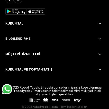
KURUMSAL
BİLGİLENDİRME
MÜŞTERİ HİZMETLERİ
KURUMSAL VE TOPTAN SATIŞ
© 2025 Robot Yedek. Sitedeki görsellerin izinsiz kopyalanması
ve "robotyedek" markasının taklit edilmesi, fikri mülkiyet ihlali
olup yasal işlem gerektirir.
© 2025
robotyedek.com
- Tüm Hakları Saklıdır.