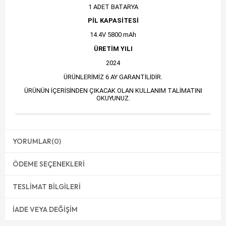
1 ADET BATARYA
PİL KAPASİTESİ
14.4V 5800 mAh
ÜRETİM YILI
2024
ÜRÜNLERİMİZ 6 AY GARANTİLİDİR.
ÜRÜNÜN İÇERİSİNDEN ÇIKACAK OLAN KULLANIM TALİMATINI
OKUYUNUZ.
YORUMLAR
(0)
ÖDEME SEÇENEKLERI
TESLIMAT BILGILERI
İADE VEYA DEĞIŞIM