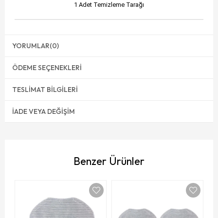
1 Adet Temizleme Tarağı
YORUMLAR
(0)
ÖDEME SEÇENEKLERI
TESLIMAT BILGILERI
İADE VEYA DEĞIŞIM
Benzer Ürünler
V