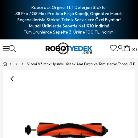
Roborock Orijinal 1 LT Deterjan Stokta!
S8 Pro / Q8 Max Pro Ana Fırça Kapağı, Orijinal ve Muadil
Seçenekleriyle Stokta! Teknik Servislere Özel Fiyatlar!
Muadil Ürünlerde Sepette Net %10 İndirim!
Tüm Ürünlerde Sepette 3. Ürüne 100 TL İndirim!
0
Viomi V3 Max Uyumlu Yedek Ana Fırça ve Temizleme Tarağı-3 Pa