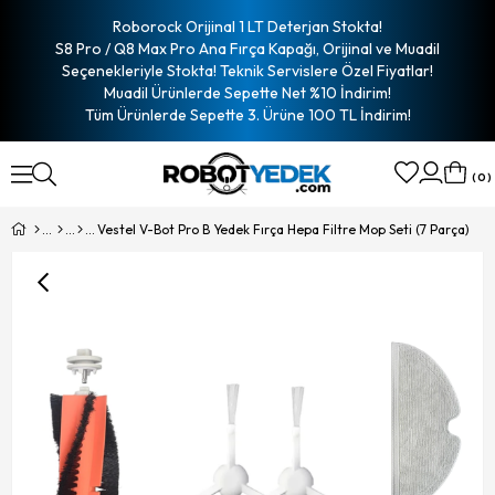
Roborock Orijinal 1 LT Deterjan Stokta!
S8 Pro / Q8 Max Pro Ana Fırça Kapağı, Orijinal ve Muadil
Seçenekleriyle Stokta! Teknik Servislere Özel Fiyatlar!
Muadil Ürünlerde Sepette Net %10 İndirim!
Tüm Ürünlerde Sepette 3. Ürüne 100 TL İndirim!
0
Vestel V-Bot Pro B Yedek Fırça Hepa Filtre Mop Seti (7 Parça)