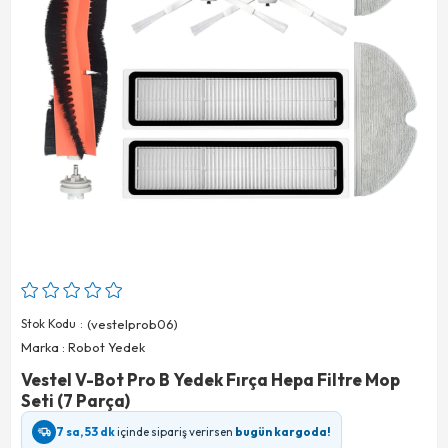
Stok Kodu
(vestelprob06)
Marka
:
Robot Yedek
Vestel V-Bot Pro B Yedek Fırça Hepa Filtre Mop
Seti (7 Parça)
7 sa, 53 dk
içinde sipariş verirsen
bugün kargoda!