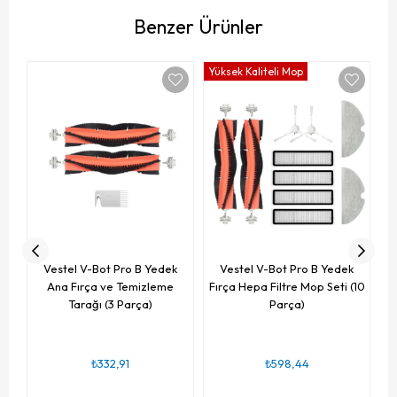
Benzer Ürünler
Yüksek Kaliteli Mop
Yü
V
Vestel V-Bot Pro B Yedek
Vestel V-Bot Pro B Yedek
Ana Fırça ve Temizleme
Fırça Hepa Filtre Mop Seti (10
Tarağı (3 Parça)
Parça)
₺332,91
₺598,44