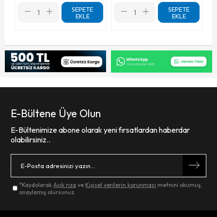
SEPETE
SEPETE
EKLE
EKLE
E-Bültene Üye Olun
E-Bültenimize abone olarak yeni fırsatlardan haberdar
olabilirsiniz..
*Kaydolarak
Açık rıza
ve
Kişisel verilerin korunması
metnini okumuş,
onaylamış olursunuz.