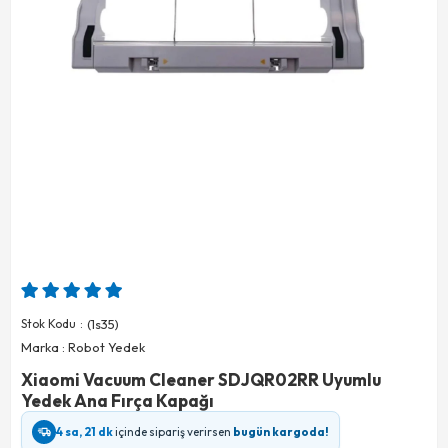
Stok Kodu
(1s35)
Marka
:
Robot Yedek
Xiaomi Vacuum Cleaner SDJQR02RR Uyumlu
Yedek Ana Fırça Kapağı
4 sa, 21 dk
içinde sipariş verirsen
bugün kargoda!