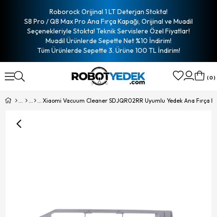
Roborock Orijinal 1 LT Deterjan Stokta!
S8 Pro / Q8 Max Pro Ana Fırça Kapağı, Orijinal ve Muadil
Seçenekleriyle Stokta! Teknik Servislere Özel Fiyatlar!
Muadil Ürünlerde Sepette Net %10 İndirim!
Tüm Ürünlerde Sepette 3. Ürüne 100 TL İndirim!
0
Xiaomi Vacuum Cleaner SDJQR02RR Uyumlu Yedek Ana Fırça K