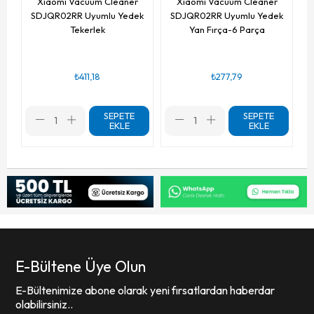
Xiaomi Vacuum Cleaner
Xiaomi Vacuum Cleaner
SDJQR02RR Uyumlu Yedek
SDJQR02RR Uyumlu Yedek
Tekerlek
Yan Fırça-6 Parça
₺411,18
₺277,79
SEPETE
SEPETE
EKLE
EKLE
E-Bültene Üye Olun
E-Bültenimize abone olarak yeni fırsatlardan haberdar
olabilirsiniz..