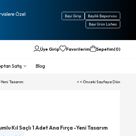
rvislere Özel
Bayi Girişi
Bayilik Başvurusu
Bayi Ürün Listesi
Üye Girişi
Favorilerim
Sepetim
0
ptan Satış
Blog
-Yeni Tasarım
< < Önceki Sayfaya Dön
lu Kıl Saçlı 1 Adet Ana Fırça -Yeni Tasarım