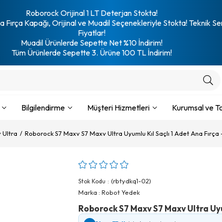
Roborock Orijinal 1 LT Deterjan Stokta!
 Fırça Kapağı, Orijinal ve Muadil Seçenekleriyle Stokta! Teknik Se
Fiyatlar!
Muadil Ürünlerde Sepette Net %10 İndirim!
Tüm Ürünlerde Sepette 3. Ürüne 100 TL İndirim!
Bilgilendirme
Müşteri Hizmetleri
Kurumsal ve To
 Ultra
Roborock S7 Maxv S7 Maxv Ultra Uyumlu Kıl Saçlı 1 Adet Ana Fırça 
(rbtydkq1-02)
Stok Kodu
Marka
:
Robot Yedek
Roborock S7 Maxv S7 Maxv Ultra Uyum