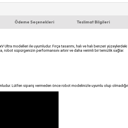
Ödeme Seçenekleri
Teslimat Bilgileri
Ultra modelleri ile uyumludur. Fırça tasarımı, halı ve halı benzeri yüzeylerdeki kir
ça, robot süpürgenizin performansını artırır ve daha verimli bir temizlik sağlar.
mludur. Lütfen sipariş vermeden önce robot modelinizle uyumlu olup olmadığını