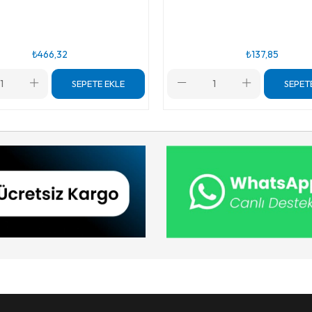
₺466,32
₺137,85
SEPETE EKLE
SEPET