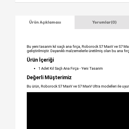
Ürün Açıklaması
Yorumlar
(0)
Bu yeni tasarım kıl saçlı ana fırça, Roborock S7 MaxV ve S7 MaxV 
geliştirilmiştir. Dayanıklı malzemelerle üretilmiş olan bu ana fır
Ürün İçeriği
1 Adet Kıl Saçlı Ana Fırça - Yeni Tasarım
Değerli Müşterimiz
Bu ürün, Roborock S7 MaxV ve S7 MaxV Ultra modelleri ile uyu