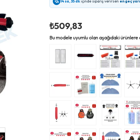
14 sa, 35 dk
içinde sipariş verirsen
en geç yar
₺509,83
Bu modele uyumlu olan aşağıdaki ürünlere d
Tükendi
Tüken
Tükendi