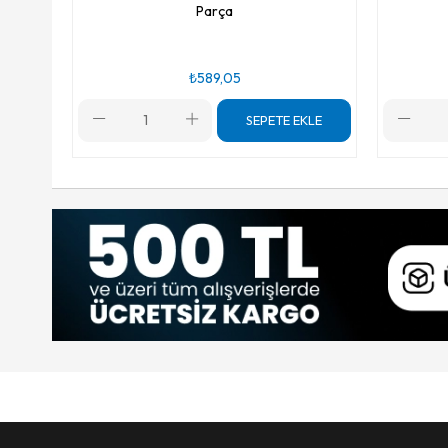
Parça
₺589,05
SEPETE EKLE