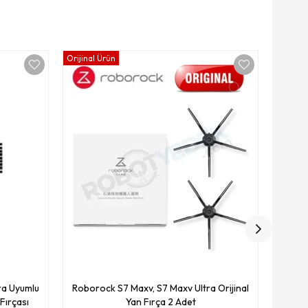
Orijinal Ürün
Orijinal
Robor
ra Uyumlu
Roborock S7 Maxv, S7 Maxv Ultra Orijinal
Fırçası
Yan Fırça 2 Adet