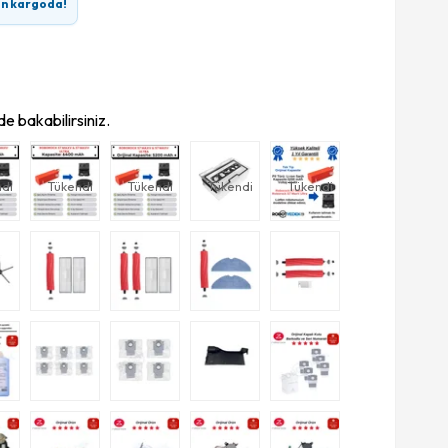
ın kargoda!
e bakabilirsiniz.
di
Tükendi
Tükendi
Tükendi
Tükendi