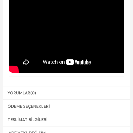
YORUMLAR
(0)
ÖDEME SEÇENEKLERI
TESLIMAT BILGILERI
İADE VEYA DEĞIŞIM