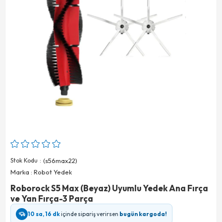
Stok Kodu
(s56max22)
Marka
:
Robot Yedek
Roborock S5 Max (Beyaz) Uyumlu Yedek Ana Fırça
ve Yan Fırça-3 Parça
10 sa, 16 dk
içinde sipariş verirsen
bugün kargoda!