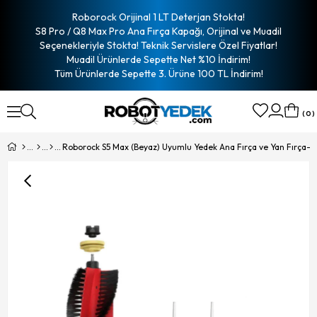
Roborock Orijinal 1 LT Deterjan Stokta!
S8 Pro / Q8 Max Pro Ana Fırça Kapağı, Orijinal ve Muadil
Seçenekleriyle Stokta! Teknik Servislere Özel Fiyatlar!
Muadil Ürünlerde Sepette Net %10 İndirim!
Tüm Ürünlerde Sepette 3. Ürüne 100 TL İndirim!
0
Roborock S5 Max (Beyaz) Uyumlu Yedek Ana Fırça ve Yan Fırça-3