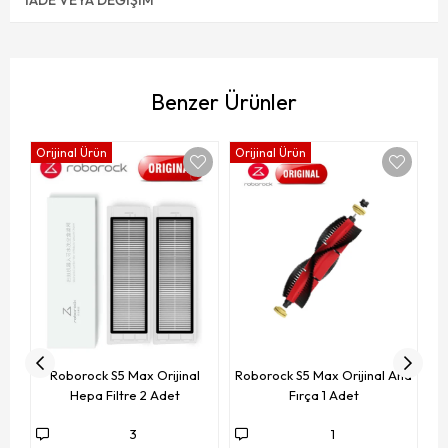
Benzer Ürünler
Orijinal Ürün
Orijinal Ürün
Or
Roborock S5 Max Orijinal
Roborock S5 Max Orijinal Ana
Hepa Filtre 2 Adet
Fırça 1 Adet
3
1