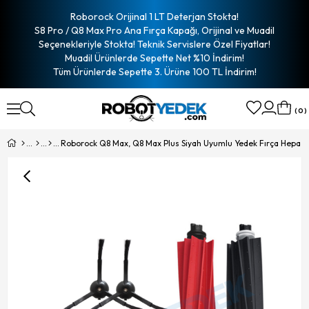
Roborock Orijinal 1 LT Deterjan Stokta!
S8 Pro / Q8 Max Pro Ana Fırça Kapağı, Orijinal ve Muadil
Seçenekleriyle Stokta! Teknik Servislere Özel Fiyatlar!
Muadil Ürünlerde Sepette Net %10 İndirim!
Tüm Ürünlerde Sepette 3. Ürüne 100 TL İndirim!
0