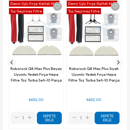
Demir Uçlu Fırça-Kaliteli Mop
Demir Uçlu Fırça-Kaliteli Mop
De
Toz Geçirmez Filtre
Toz Geçirmez Filtre
To
Ro
Roborock Q8 Max Plus Beyaz
Roborock Q8 Max Plus Siyah
Uyumlu Yedek Fırça Hepa
Uyumlu Yedek Fırça Hepa
Filtre Toz Torba Seti-10 Parça
Filtre Toz Torba Seti-10 Parça
₺652,00
₺652,00
SEPETE
SEPETE
EKLE
EKLE