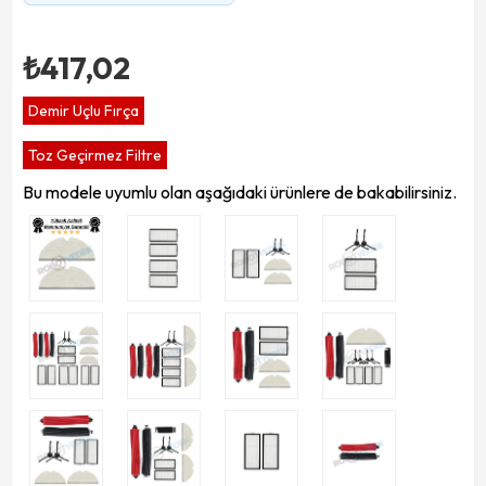
₺417,02
Demir Uçlu Fırça
Toz Geçirmez Filtre
Bu modele uyumlu olan aşağıdaki ürünlere de bakabilirsiniz.