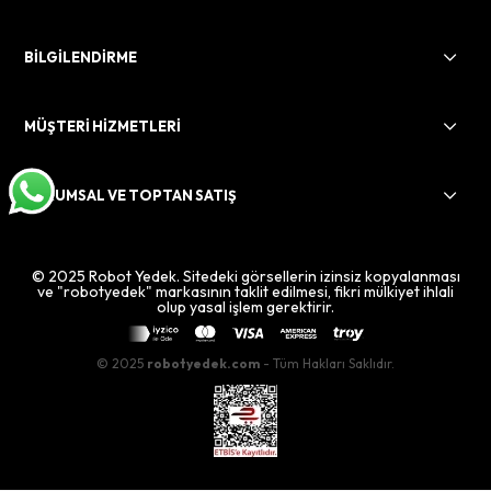
BİLGİLENDİRME
MÜŞTERİ HİZMETLERİ
KURUMSAL VE TOPTAN SATIŞ
© 2025 Robot Yedek. Sitedeki görsellerin izinsiz kopyalanması
ve "robotyedek" markasının taklit edilmesi, fikri mülkiyet ihlali
olup yasal işlem gerektirir.
© 2025
robotyedek.com
- Tüm Hakları Saklıdır.