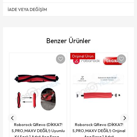
İADE VEYA DEĞIŞIM
Benzer Ürünler
Orijinal Ürün
En
S
Roborock QRevo (DİKKAT!
Roborock QRevo (DİKKAT!
S,PRO,MAXV DEĞİL!) Uyumlu
S,PRO,MAXV DEĞİL!) Orijinal
Kıl Saçlı 1 Adet Ana Fırça -
Ana Fırça 1 Adet