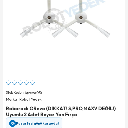
Stok Kodu
(qrevo03)
Marka
:
Robot Yedek
Roborock QRevo (DİKKAT! S,PRO,MAXV DEĞİL!)
Uyumlu 2 Adet Beyaz Yan Fırça
Pazartesi günü kargoda!