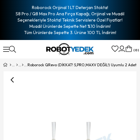
Roborock Orijinal 1 LT Deterjan Stokta!
S8 Pro / Q8 Max Pro Ana Fırça Kapağı, Orijinal ve Muadil
Seçenekleriyle Stokta! Teknik Servislere Özel Fiyatlar!
Muadil Ürünlerde Sepette Net %10 İndirim!
Tüm Ürünlerde Sepette 3. Ürüne 100 TL İndirim!
0