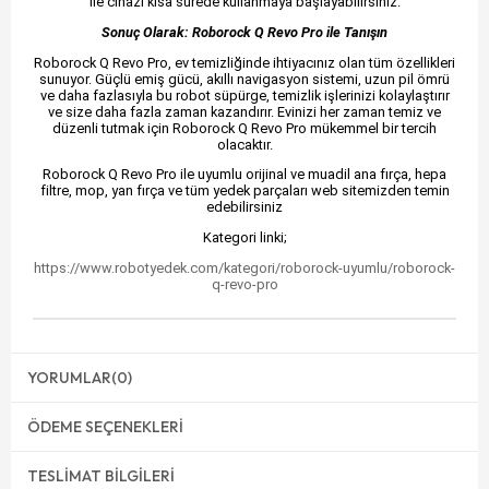
ile cihazı kısa sürede kullanmaya başlayabilirsiniz.
Sonuç Olarak: Roborock Q Revo Pro ile Tanışın
Roborock Q Revo Pro, ev temizliğinde ihtiyacınız olan tüm özellikleri
sunuyor. Güçlü emiş gücü, akıllı navigasyon sistemi, uzun pil ömrü
ve daha fazlasıyla bu robot süpürge, temizlik işlerinizi kolaylaştırır
ve size daha fazla zaman kazandırır. Evinizi her zaman temiz ve
düzenli tutmak için Roborock Q Revo Pro mükemmel bir tercih
olacaktır.
Roborock Q Revo Pro ile uyumlu orijinal ve muadil ana fırça, hepa
filtre, mop, yan fırça ve tüm yedek parçaları web sitemizden temin
edebilirsiniz
Kategori linki;
https://www.robotyedek.com/kategori/roborock-uyumlu/roborock-
q-revo-pro
YORUMLAR
(0)
ÖDEME SEÇENEKLERI
TESLIMAT BILGILERI