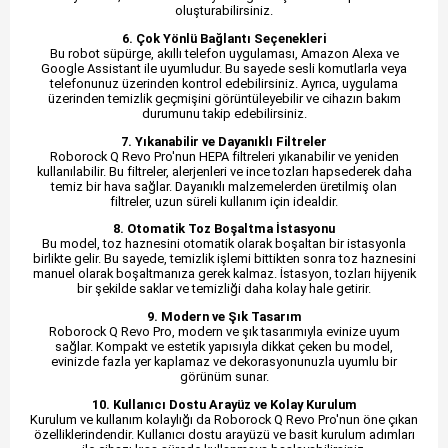
oluşturabilirsiniz.
6. Çok Yönlü Bağlantı Seçenekleri
Bu robot süpürge, akıllı telefon uygulaması, Amazon Alexa ve
Google Assistant ile uyumludur. Bu sayede sesli komutlarla veya
telefonunuz üzerinden kontrol edebilirsiniz. Ayrıca, uygulama
üzerinden temizlik geçmişini görüntüleyebilir ve cihazın bakım
durumunu takip edebilirsiniz.
7. Yıkanabilir ve Dayanıklı Filtreler
Roborock Q Revo Pro'nun HEPA filtreleri yıkanabilir ve yeniden
kullanılabilir. Bu filtreler, alerjenleri ve ince tozları hapsederek daha
temiz bir hava sağlar. Dayanıklı malzemelerden üretilmiş olan
filtreler, uzun süreli kullanım için idealdir.
8. Otomatik Toz Boşaltma İstasyonu
Bu model, toz haznesini otomatik olarak boşaltan bir istasyonla
birlikte gelir. Bu sayede, temizlik işlemi bittikten sonra toz haznesini
manuel olarak boşaltmanıza gerek kalmaz. İstasyon, tozları hijyenik
bir şekilde saklar ve temizliği daha kolay hale getirir.
9. Modern ve Şık Tasarım
Roborock Q Revo Pro, modern ve şık tasarımıyla evinize uyum
sağlar. Kompakt ve estetik yapısıyla dikkat çeken bu model,
evinizde fazla yer kaplamaz ve dekorasyonunuzla uyumlu bir
görünüm sunar.
10. Kullanıcı Dostu Arayüz ve Kolay Kurulum
Kurulum ve kullanım kolaylığı da Roborock Q Revo Pro'nun öne çıkan
özelliklerindendir. Kullanıcı dostu arayüzü ve basit kurulum adımları