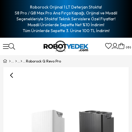
Roborock Orijinal 1 LT Deterjan Stokta!
S8 Pro / Q8 Max Pro Ana Fırça Kapağı, Orijinal ve Muadil
Seçenekleriyle Stokta! Teknik Servislere Özel Fiyatlar!
Muadil Ürünlerde Sepette Net %10 İndirim!
Tüm Ürünlerde Sepette 3. Ürüne 100 TL İndirim!
0
Roborock Q Revo Pro