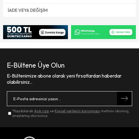
İADE VEYA DEĞIŞIM
E-Bültene Üye Olun
E-Bültenimize abone olarak yeni fırsatlardan haberdar
olabilirsiniz..
*Kaydolarak
Açık rıza
ve
Kişisel verilerin korunması
metnini okumuş,
onaylamış olursunuz.