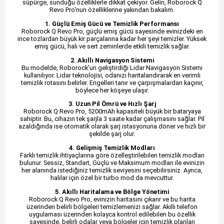
süpürge, sunduğu özelliklerle dikkat çekiyor. Gelin, Roborock Q
Revo Pro'nun özelliklerine yakından bakalım.
1. Güçlü Emiş Gücü ve Temizlik Performansı
Roborock Q Revo Pro, güçlü emiş gücü sayesinde evinizdeki en
ince tozlardan büyük kir parçalarına kadar her şeyi temizler. Yüksek
emiş gücü, halı ve sert zeminlerde etkili temizlik sağlar.
2. Akıllı Navigasyon Sistemi
Bu modelde, Roborock'un geliştirdiği Lidar Navigasyon Sistemi
kullanılıyor. Lidar teknolojisi, odanızı haritalandırarak en verimli
temizlik rotasını belirler. Engelleri tanır ve çarpışmalardan kaçınır,
böylece her köşeye ulaşır.
3. Uzun Pil Ömrü ve Hızlı Şarj
Roborock Q Revo Pro, 5200mAh kapasiteli büyük bir bataryaya
sahiptir. Bu, cihazın tek şarjla 3 saate kadar çalışmasını sağlar. Pil
azaldığında ise otomatik olarak şarj istasyonuna döner ve hızlı bir
şekilde şarj olur.
4. Gelişmiş Temizlik Modları
Farklı temizlik ihtiyaçlarına göre özelleştirilebilen temizlik modları
bulunur. Sessiz, Standart, Güçlü ve Maksimum modları ile evinizin
her alanında istediğiniz temizlik seviyesini seçebilirsiniz. Ayrıca,
halılar için özel bir turbo mod da mevcuttur.
5. Akıllı Haritalama ve Bölge Yönetimi
Roborock Q Revo Pro, evinizin haritasını çıkarır ve bu harita
üzerinden belirli bölgeleri temizlemenizi sağlar. Akıllı telefon
uygulaması üzerinden kolayca kontrol edilebilen bu özellik
sayesinde, belirli odalar veya bölgeler için temizlik planları