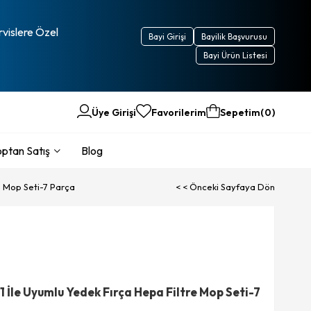
rvislere Özel
Bayi Girişi
Bayilik Başvurusu
Bayi Ürün Listesi
Üye Girişi
Favorilerim
Sepetim
0
ptan Satış
Blog
e Mop Seti-7 Parça
< < Önceki Sayfaya Dön
 İle Uyumlu Yedek Fırça Hepa Filtre Mop Seti-7