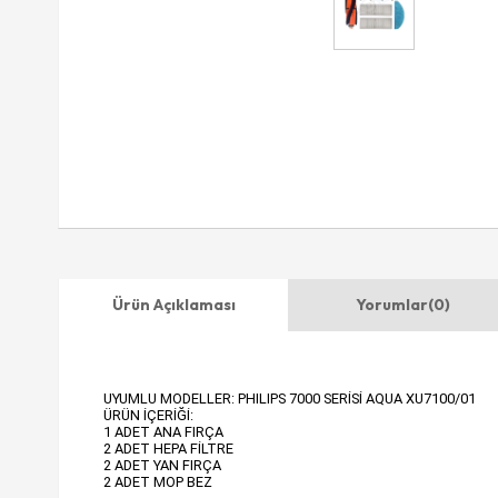
Ürün Açıklaması
Yorumlar
(0)
UYUMLU MODELLER:
PHILIPS 7000 SERİSİ AQUA XU7100/01
ÜRÜN İÇERİĞİ:
1 ADET ANA FIRÇA
2 ADET HEPA FİLTRE
2 ADET YAN FIRÇA
2 ADET MOP BEZ