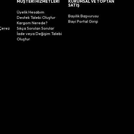
MÜŞTERİ HİZMETLERİ
KURUMSAL VE TOPTAN
SATIŞ
Üyelik Hesabım
Bayilik Başvurusu
Destek Talebi Oluştur
Bayi Portal Girişi
Kargom Nerede?
Çerez
Sıkça Sorulan Sorular
İade veya Değişim Talebi
Oluştur