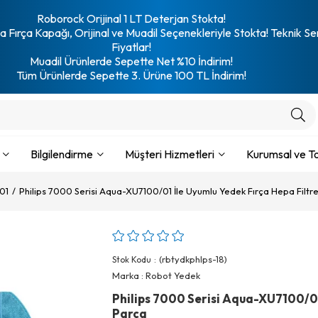
Roborock Orijinal 1 LT Deterjan Stokta!
 Fırça Kapağı, Orijinal ve Muadil Seçenekleriyle Stokta! Teknik Se
Fiyatlar!
Muadil Ürünlerde Sepette Net %10 İndirim!
Tüm Ürünlerde Sepette 3. Ürüne 100 TL İndirim!
Bilgilendirme
Müşteri Hizmetleri
Kurumsal ve To
01
Philips 7000 Serisi Aqua-XU7100/01 İle Uyumlu Yedek Fırça Hepa Filtr
(rbtydkphlps-18)
Stok Kodu
Marka
:
Robot Yedek
Philips 7000 Serisi Aqua-XU7100/01
Parça