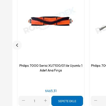
Philips 7000 Serisi XU7100/01 ile Uyumlu 1
Philips 7
Adet Ana Fırça
₺465,31
SEPETE EKLE