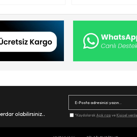
dar olabilirsiniz..
*Kaydolarak
Açık rıza
ve
Kişisel veri