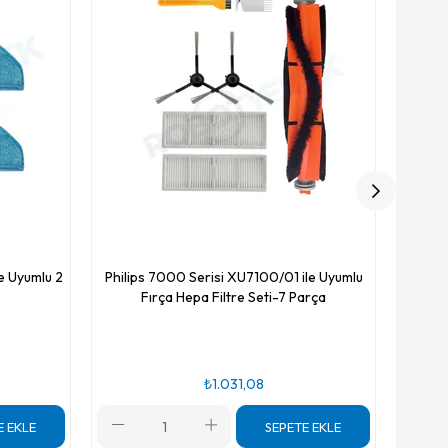
Fı
e Uyumlu 2
Philips 7000 Serisi XU7100/01 ile Uyumlu
Fırça Hepa Filtre Seti-7 Parça
₺1.031,08
E EKLE
SEPETE EKLE