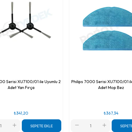
000 Serisi XU7100/01 ile Uyumlu 2
Philips 7000 Serisi XU7100/01 il
Adet Yan Fırça
Adet Mop Bez
₺341,20
₺367,34
SEPETE EKLE
SEPET