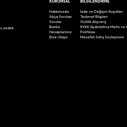
KURUMSAL
BİLGİLENDİRME
Hakkımızda
İade ve Değişim Koşulları
Sıkça Sorulan
Teslimat Bilgileri
Sorular
Gizlilik Alışveriş
n
Banka
KVKK Aydınlatma Metni ve 
lu yedek
Hesaplarımız
Politikası
Bize Ulaşın
Mesafeli Satış Sözleşmesi