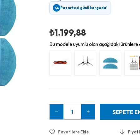
Pazartesi günü kargoda!
₺1.199,88
Bu modele uyumlu olan aşağıdaki ürünlere d
Favorilere Ekle
Fiyat