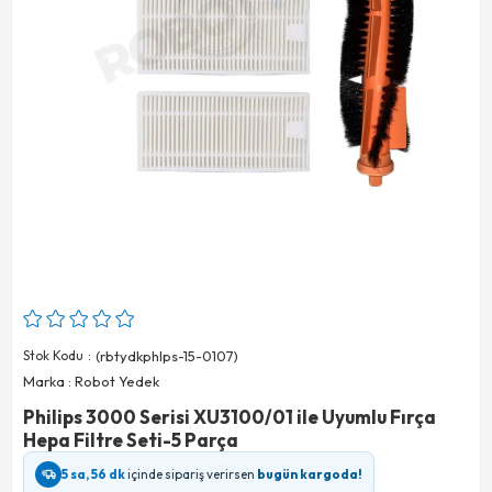
Stok Kodu
(rbtydkphlps-15-0107)
Marka
:
Robot Yedek
Philips 3000 Serisi XU3100/01 ile Uyumlu Fırça
Hepa Filtre Seti-5 Parça
5 sa, 56 dk
içinde sipariş verirsen
bugün kargoda!