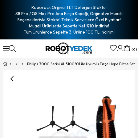
Roborock Orijinal 1 LT Deterjan Stokta!
S8 Pro / Q8 Max Pro Ana Fırça Kapağı, Orijinal ve Muadil
Seçenekleriyle Stokta! Teknik Servislere Özel Fiyatlar!
Muadil Ürünlerde Sepette Net %10 İndirim!
Tüm Ürünlerde Sepette 3. Ürüne 100 TL İndirim!
0
Philips 3000 Serisi XU3100/01 ile Uyumlu Fırça Hepa Filtre Seti