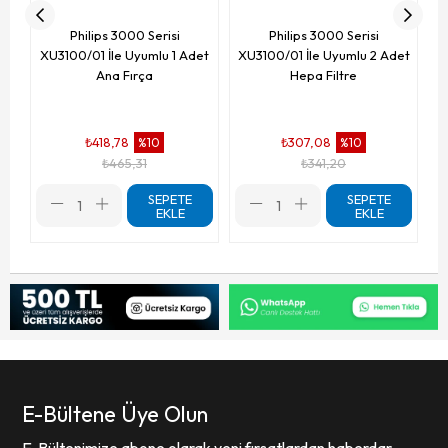
Philips 3000 Serisi
Philips 3000 Serisi
XU3100/01 İle Uyumlu 1 Adet
XU3100/01 İle Uyumlu 2 Adet
Ana Fırça
Hepa Filtre
₺418,78
₺307,08
%10
%10
₺465,31
₺341,20
SEPETE
SEPETE
EKLE
EKLE
E-Bültene Üye Olun