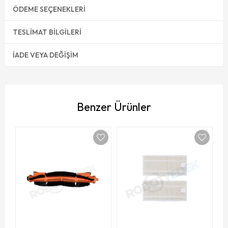
ÖDEME SEÇENEKLERI
TESLIMAT BILGILERI
İADE VEYA DEĞIŞIM
Benzer Ürünler
X