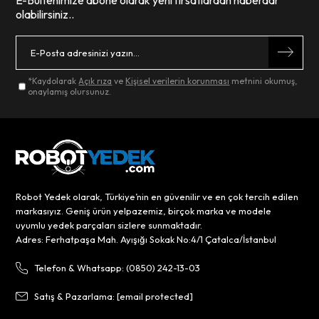
E-Bültenimize abone olarak yeni fırsatlardan haberdar
olabilirsiniz..
*Kaydolarak
Açık rıza
ve
Kişisel verilerin korunması
metnini okumuş,
onaylamış olursunuz.
Robot Yedek olarak, Türkiye’nin en güvenilir ve en çok tercih edilen
markasıyız. Geniş ürün yelpazemiz, birçok marka ve modele
uyumlu yedek parçaları sizlere sunmaktadır.
Adres: Ferhatpaşa Mah. Ayışığı Sokak No:4/1 Çatalca/İstanbul
Telefon & Whatsapp: (0850) 242-13-03
Satış & Pazarlama:
[email protected]