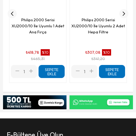
Philips 2000 Serisi
Philips 2000 Serisi
XU2000/10 İle Uyumlu 1 Adet
XU2000/10 İle Uyumlu 2 Adet
Ana Fırça
Hepa Filtre
₺418,78
₺307,08
%10
%10
₺465,31
₺341,20
SEPETE
SEPETE
EKLE
EKLE
E-Bültene Üye Olun