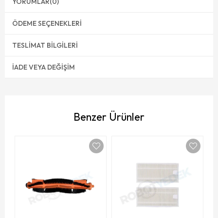
YORUMLAR
(0)
ÖDEME SEÇENEKLERI
TESLIMAT BILGILERI
İADE VEYA DEĞIŞIM
Benzer Ürünler
XU