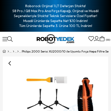
Roborock Orijinal 1 LT Deterjan Stokta!
S8 Pro / Q8 Max Pro Ana Fırça Kapağı, Orijinal ve Muadil
Seçenekleriyle Stokta! Teknik Servislere Özel Fiyatlar!
Muadil Ürünlerde Sepette Net %10 İndirim!
Tüm Ürünlerde Sepette 3. Ürüne 100 TL İndirim!
0
Philips 2000 Serisi XU2000/10 ile Uyumlu Fırça Hepa Filtre Seti