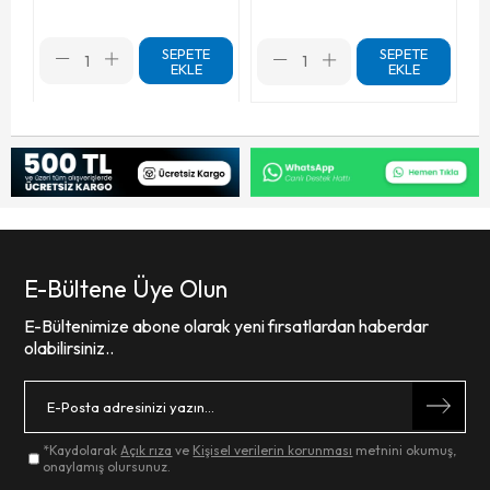
SEPETE
SEPETE
EKLE
EKLE
E-Bültene Üye Olun
E-Bültenimize abone olarak yeni fırsatlardan haberdar
olabilirsiniz..
*Kaydolarak
Açık rıza
ve
Kişisel verilerin korunması
metnini okumuş,
onaylamış olursunuz.