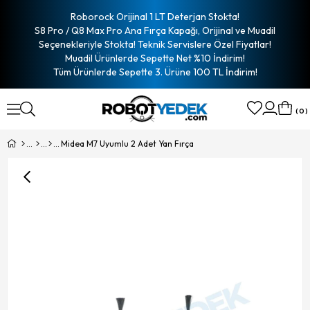
Roborock Orijinal 1 LT Deterjan Stokta!
S8 Pro / Q8 Max Pro Ana Fırça Kapağı, Orijinal ve Muadil
Seçenekleriyle Stokta! Teknik Servislere Özel Fiyatlar!
Muadil Ürünlerde Sepette Net %10 İndirim!
Tüm Ürünlerde Sepette 3. Ürüne 100 TL İndirim!
0
Midea M7 Uyumlu 2 Adet Yan Fırça