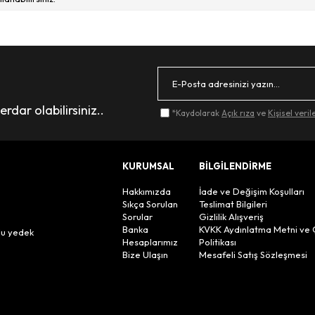
toplamasını sağlar. Düzenli bakım ve zamanında değişim cihazınızın performansı
çalar.
performans gösterebilir.
dar olabilirsiniz..
*Kaydolarak
Açık rıza
ve
Kişisel veri
ve kirleri merkeze yönlendirerek ana fırçanın daha etkili çalışmasını sağlar.
KURUMSAL
BİLGİLENDİRME
mans sunar.
Hakkımızda
İade ve Değişim Koşulları
r satıcılardan tercih edilmelidir.
Sıkça Sorulan
Teslimat Bilgileri
Sorular
Gizlilik Alışveriş
n
Banka
KVKK Aydınlatma Metni ve 
lu yedek
Hesaplarımız
Politikası
Bize Ulaşın
Mesafeli Satış Sözleşmesi
torbaları kullanılır. Düzenli değişim cihazın verimliliğini artırır ve hijyen sağla
ısından tatmin edici olabilir.