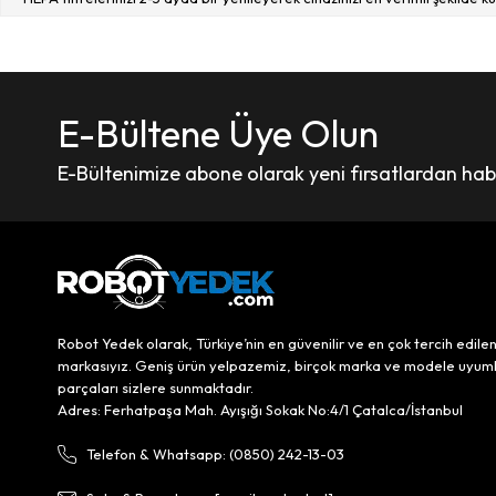
Ana Fırçalar
Ana fırçalar, Midea S8+ Plus’ın halı ve sert zeminlerdeki toz ve kirleri 
E-Bültene Üye Olun
Orijinal Ana Fırçalar:
Midea üretimi, tam uyumlu ve dayanıklı fır
Uyumlu Ana Fırçalar:
Ekonomik çözümler sunar, orijinale yakın 
E-Bültenimize abone olarak yeni fırsatlardan haber
Yan Fırçalar
Yan fırçalar, köşe ve kenar temizliğinde cihazın verimliliğini artırır. Toz 
Orijinal Yan Fırçalar:
Cihazla tam uyum sağlar ve yüksek perfor
Uyumlu Yan Fırçalar:
Daha uygun fiyatlı alternatiflerdir, güvenili
Robot Yedek olarak, Türkiye’nin en güvenilir ve en çok tercih edile
Toz Torbaları ve Depolama Aksesuarları
markasıyız. Geniş ürün yelpazemiz, birçok marka ve modele uyum
parçaları sizlere sunmaktadır.
Midea S8+ Plus’ın topladığı toz ve kirleri hijyenik şekilde saklaması için toz 
Adres: Ferhatpaşa Mah. Ayışığı Sokak No:4/1 Çatalca/İstanbul
Orijinal Toz Torbaları:
Maksimum uyum ve hijyen sunar.
Telefon & Whatsapp: (0850) 242-13-03
Uyumlu Toz Torbaları:
Ekonomik seçenekler olup, performans aç