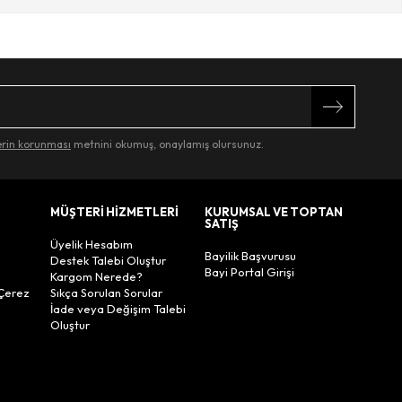
nı yüksek tutar.
lerin korunması
metnini okumuş, onaylamış olursunuz.
MÜŞTERİ HİZMETLERİ
KURUMSAL VE TOPTAN
SATIŞ
Üyelik Hesabım
Bayilik Başvurusu
Destek Talebi Oluştur
Bayi Portal Girişi
Kargom Nerede?
Çerez
Sıkça Sorulan Sorular
İade veya Değişim Talebi
Oluştur
r.