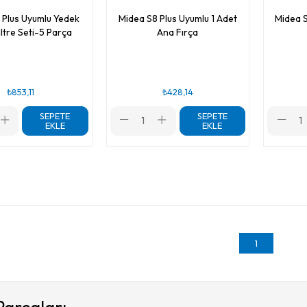
 Plus Uyumlu Yedek
Midea S8 Plus Uyumlu 1 Adet
Midea S
iltre Seti-5 Parça
Ana Fırça
₺853,11
₺428,14
SEPETE
SEPETE
EKLE
EKLE
1