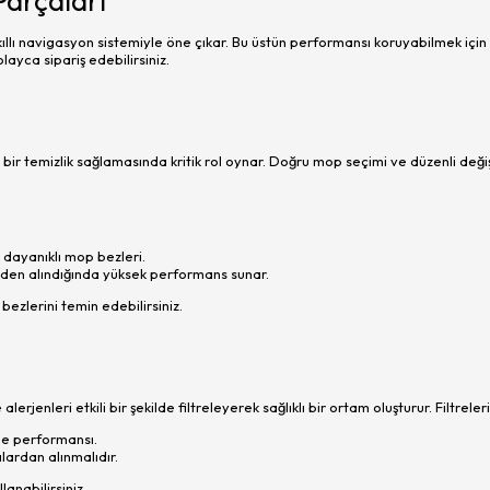
Parçaları
llı navigasyon sistemiyle öne çıkar. Bu üstün performansı koruyabilmek için d
ayca sipariş edebilirsiniz.
bir temizlik sağlamasında kritik rol oynar. Doğru mop seçimi ve düzenli değişim
dayanıklı mop bezleri.
iden alındığında yüksek performans sunar.
ezlerini temin edebilirsiniz.
rjenleri etkili bir şekilde filtreleyerek sağlıklı bir ortam oluşturur. Filtrel
me performansı.
ılardan alınmalıdır.
lanabilirsiniz.