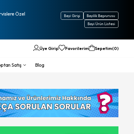
rvislere Özel
Bayi Girişi
Bayilik Başvurusu
Bayi Ürün Listesi
Üye Girişi
Favorilerim
Sepetim
0
ptan Satış
Blog