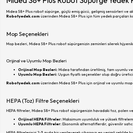
Midea S8+ Plus Robot Süpürge Yedek 
Midea S8+ Plus robot süpürge, güçlü emiş gücü, gelişmiş sensörleri ve akı
Robotyedek.com
üzerinden Midea S8+ Plus için tüm yedek parçaları kol
Mop Seçenekleri
Mop bezleri, Midea S8+ Plus robot süpürgenizin zeminleri silerek hijyenik 
Orijinal ve Uyumlu Mop Bezleri
Orijinal Mop Bezleri:
Midea tarafından üretilmiş, tam uyumlu ve 
Uyumlu Mop Bezleri:
Uygun fiyatlı seçenekler olup doğru üretic
Robotyedek.com
üzerinden Midea S8+ Plus için orijinal ve uyumlu mop b
HEPA (Toz) Filtre Seçenekleri
HEPA filtreler, Midea S8+ Plus robot süpürgenizin havadaki toz, polen ve ale
Orijinal HEPA Filtreler:
Maksimum uyumluluk ve yüksek filtrele
Uyumlu HEPA Filtreler:
Ekonomik alternatiflerdir, güvenilir satıc
HEPA filtrelerinizi 2-3 ayda bir yenileyerek cihazınızı en verimli şekilde kul