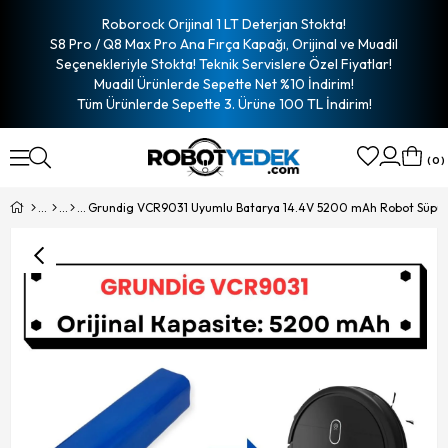
Roborock Orijinal 1 LT Deterjan Stokta!
S8 Pro / Q8 Max Pro Ana Fırça Kapağı, Orijinal ve Muadil
Seçenekleriyle Stokta! Teknik Servislere Özel Fiyatlar!
Muadil Ürünlerde Sepette Net %10 İndirim!
Tüm Ürünlerde Sepette 3. Ürüne 100 TL İndirim!
0
Grundig VCR9031 Uyumlu Batarya 14.4V 5200 mAh Robot Süpürg