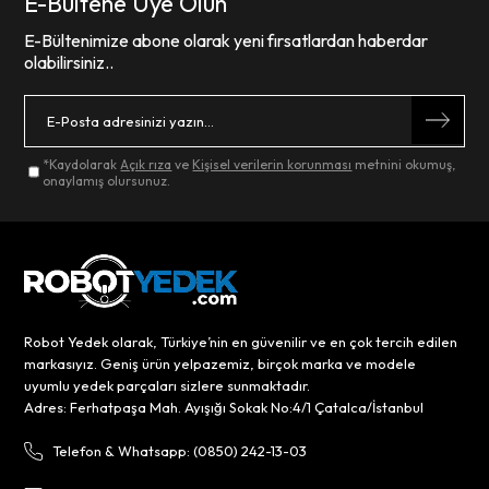
E-Bültene Üye Olun
E-Bültenimize abone olarak yeni fırsatlardan haberdar
olabilirsiniz..
*Kaydolarak
Açık rıza
ve
Kişisel verilerin korunması
metnini okumuş,
onaylamış olursunuz.
Robot Yedek olarak, Türkiye’nin en güvenilir ve en çok tercih edilen
markasıyız. Geniş ürün yelpazemiz, birçok marka ve modele
uyumlu yedek parçaları sizlere sunmaktadır.
Adres: Ferhatpaşa Mah. Ayışığı Sokak No:4/1 Çatalca/İstanbul
Telefon & Whatsapp: (0850) 242-13-03