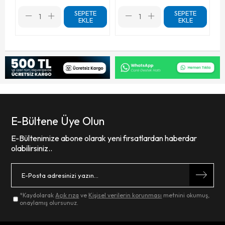
SEPETE
SEPETE
EKLE
EKLE
E-Bültene Üye Olun
E-Bültenimize abone olarak yeni fırsatlardan haberdar
olabilirsiniz..
*Kaydolarak
Açık rıza
ve
Kişisel verilerin korunması
metnini okumuş,
onaylamış olursunuz.