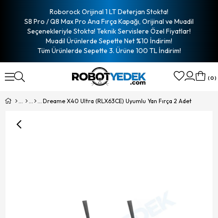
Roborock Orijinal 1 LT Deterjan Stokta!
S8 Pro / Q8 Max Pro Ana Fırça Kapağı, Orijinal ve Muadil
Seçenekleriyle Stokta! Teknik Servislere Özel Fiyatlar!
Muadil Ürünlerde Sepette Net %10 İndirim!
Tüm Ürünlerde Sepette 3. Ürüne 100 TL İndirim!
0
Dreame X40 Ultra (RLX63CE) Uyumlu Yan Fırça 2 Adet