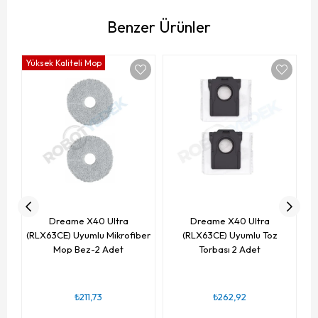
Benzer Ürünler
Yüksek Kaliteli Mop
(
ve
Dreame X40 Ultra
Dreame X40 Ultra
(RLX63CE) Uyumlu Mikrofiber
(RLX63CE) Uyumlu Toz
Mop Bez-2 Adet
Torbası 2 Adet
₺211,73
₺262,92