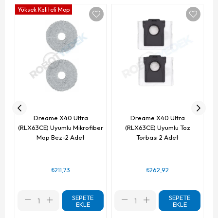
Yüksek Kaliteli Mop
(
ve
Dreame X40 Ultra
Dreame X40 Ultra
(RLX63CE) Uyumlu Mikrofiber
(RLX63CE) Uyumlu Toz
Mop Bez-2 Adet
Torbası 2 Adet
₺211,73
₺262,92
SEPETE
SEPETE
EKLE
EKLE