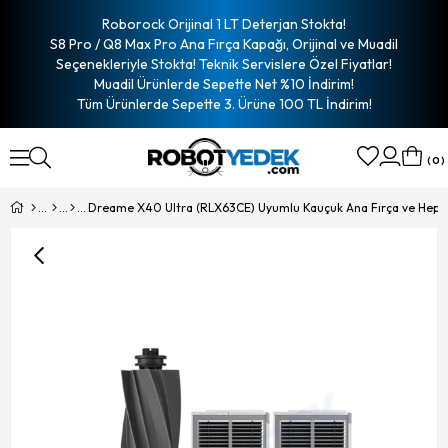
Roborock Orijinal 1 LT Deterjan Stokta!
S8 Pro / Q8 Max Pro Ana Fırça Kapağı, Orijinal ve Muadil
Seçenekleriyle Stokta! Teknik Servislere Özel Fiyatlar!
Muadil Ürünlerde Sepette Net %10 İndirim!
Tüm Ürünlerde Sepette 3. Ürüne 100 TL İndirim!
0