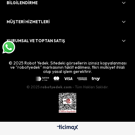
BİLGİLENDİRME
MÜŞTERİ HİZMETLERİ
KURUMSAL VE TOPTAN SATIŞ
© 2025 Robot Yedek. Sitedeki görsellerin izinsiz kopyalanması
ve "robotyedek" markasının taklit edilmesi, fikri mülkiyet ihlali
olup yasal işlem gerektirir.
© 2025
robotyedek.com
- Tüm Hakları Saklıdır.