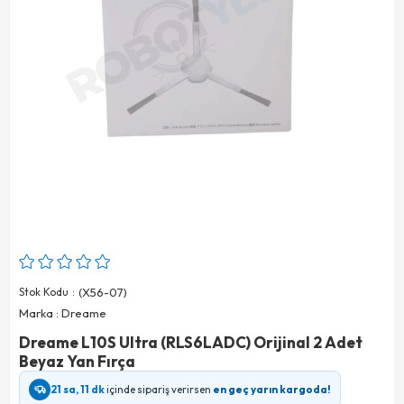
Stok Kodu
(X56-07)
Marka
:
Dreame
Dreame L10S Ultra (RLS6LADC) Orijinal 2 Adet
Beyaz Yan Fırça
21 sa, 11 dk
içinde sipariş verirsen
en geç yarın kargoda!