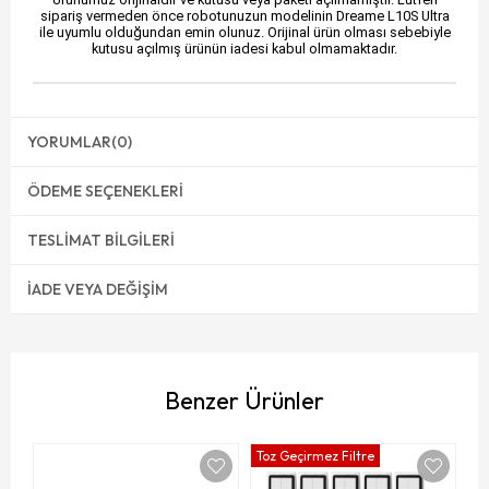
sipariş vermeden önce robotunuzun modelinin Dreame L10S Ultra
ile uyumlu olduğundan emin olunuz. Orijinal ürün olması sebebiyle
kutusu açılmış ürünün iadesi kabul olmamaktadır.
YORUMLAR
(0)
ÖDEME SEÇENEKLERI
TESLIMAT BILGILERI
İADE VEYA DEĞIŞIM
Benzer Ürünler
Toz Geçirmez Filtre
To