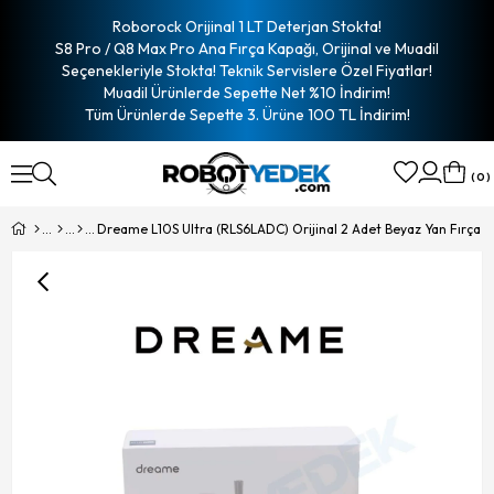
Roborock Orijinal 1 LT Deterjan Stokta!
S8 Pro / Q8 Max Pro Ana Fırça Kapağı, Orijinal ve Muadil
Seçenekleriyle Stokta! Teknik Servislere Özel Fiyatlar!
Muadil Ürünlerde Sepette Net %10 İndirim!
Tüm Ürünlerde Sepette 3. Ürüne 100 TL İndirim!
0
Dreame L10S Ultra (RLS6LADC) Orijinal 2 Adet Beyaz Yan Fırça