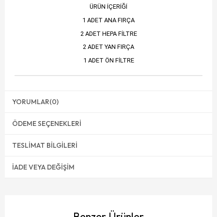
ÜRÜN İÇERİĞİ
1 ADET ANA FIRÇA
2 ADET HEPA FİLTRE
2 ADET YAN FIRÇA
1 ADET ÖN FİLTRE
YORUMLAR
(0)
ÖDEME SEÇENEKLERI
TESLIMAT BILGILERI
İADE VEYA DEĞIŞIM
Benzer Ürünler