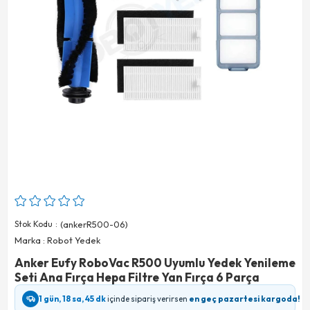
Stok Kodu
(ankerR500-06)
Marka
:
Robot Yedek
Anker Eufy RoboVac R500 Uyumlu Yedek Yenileme
Seti Ana Fırça Hepa Filtre Yan Fırça 6 Parça
1 gün, 18 sa, 45 dk
içinde sipariş verirsen
en geç pazartesi kargoda!