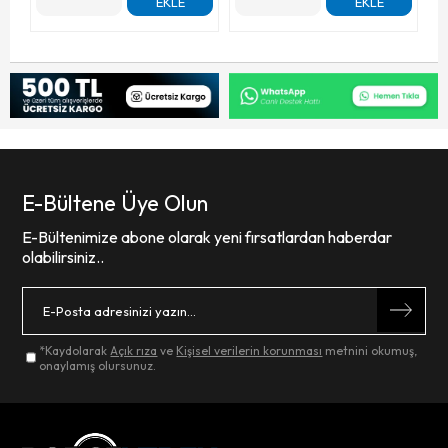
EKLE
EKLE
E-Bültene Üye Olun
E-Bültenimize abone olarak yeni fırsatlardan haberdar
olabilirsiniz..
*Kaydolarak
Açık rıza
ve
Kişisel verilerin korunması
metnini okumuş,
onaylamış olursunuz.