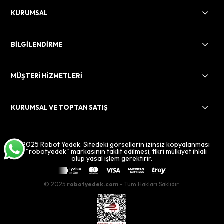
KURUMSAL
BİLGİLENDİRME
MÜŞTERİ HİZMETLERİ
KURUMSAL VE TOPTAN SATIŞ
© 2025 Robot Yedek. Sitedeki görsellerin izinsiz kopyalanması
ve "robotyedek" markasının taklit edilmesi, fikri mülkiyet ihlali
olup yasal işlem gerektirir.
© 2025
robotyedek.com
- Tüm Hakları Saklıdır.