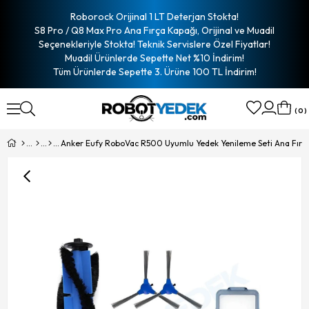
Roborock Orijinal 1 LT Deterjan Stokta!
S8 Pro / Q8 Max Pro Ana Fırça Kapağı, Orijinal ve Muadil
Seçenekleriyle Stokta! Teknik Servislere Özel Fiyatlar!
Muadil Ürünlerde Sepette Net %10 İndirim!
Tüm Ürünlerde Sepette 3. Ürüne 100 TL İndirim!
0