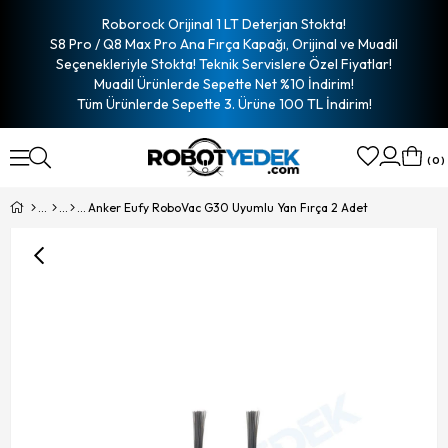
Roborock Orijinal 1 LT Deterjan Stokta!
S8 Pro / Q8 Max Pro Ana Fırça Kapağı, Orijinal ve Muadil
Seçenekleriyle Stokta! Teknik Servislere Özel Fiyatlar!
Muadil Ürünlerde Sepette Net %10 İndirim!
Tüm Ürünlerde Sepette 3. Ürüne 100 TL İndirim!
0
Anker Eufy RoboVac G30 Uyumlu Yan Fırça 2 Adet