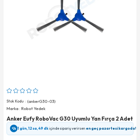
Stok Kodu
(ankerG30-03)
Marka
:
Robot Yedek
Anker Eufy RoboVac G30 Uyumlu Yan Fırça 2 Adet
1 gün, 12 sa, 49 dk
içinde sipariş verirsen
en geç pazartesi kargoda!