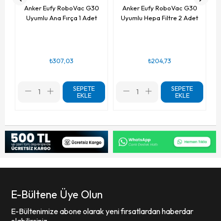
Anker Eufy RoboVac G30
Anker Eufy RoboVac G30
Uyumlu Ana Fırça 1 Adet
Uyumlu Hepa Filtre 2 Adet
₺307,03
₺204,73
SEPETE
SEPETE
EKLE
EKLE
E-Bültene Üye Olun
E-Bültenimize abone olarak yeni fırsatlardan haberdar