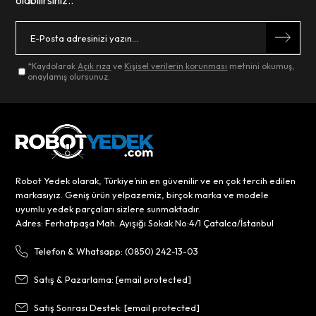
olabilirsiniz..
*Kaydolarak
Açık rıza
ve
Kişisel verilerin korunması
metnini okumuş,
onaylamış olursunuz.
Robot Yedek olarak, Türkiye’nin en güvenilir ve en çok tercih edilen
markasıyız. Geniş ürün yelpazemiz, birçok marka ve modele
uyumlu yedek parçaları sizlere sunmaktadır.
Adres: Ferhatpaşa Mah. Ayışığı Sokak No:4/1 Çatalca/İstanbul
Telefon & Whatsapp: (0850) 242-13-03
Satış & Pazarlama:
[email protected]
Satış Sonrası Destek:
[email protected]