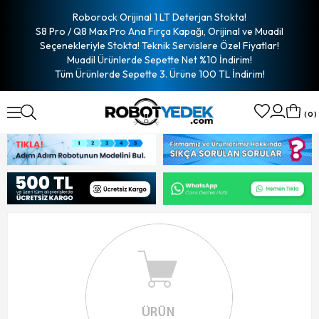
Roborock Orijinal 1 LT Deterjan Stokta!
S8 Pro / Q8 Max Pro Ana Fırça Kapağı, Orijinal ve Muadil
Seçenekleriyle Stokta! Teknik Servislere Özel Fiyatlar!
Muadil Ürünlerde Sepette Net %10 İndirim!
Tüm Ürünlerde Sepette 3. Ürüne 100 TL İndirim!
0