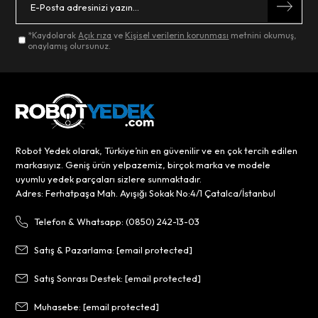
özellikle
Robotyedek.com
gibi platformlardan temin edebilirsiniz.
*Kaydolarak
Açık rıza
ve
Kişisel verilerin korunması
metnini okumuş,
Mop Değişimi ve Temizlik İpuçları
onaylamış olursunuz.
Mop Değişim Adımları:
Cihazı Kapatın:
Mop değişimi sırasında güvenlik için robot
süpürgenizi kapatın.
Eski Mop Bezini Çıkarın:
Mop tutucuyu dikkatlice çıkararak
eski mop bezini çıkarın.
Yeni Mop Bezini Takın:
Yeni mop bezini tutucuya yerleştirin
ve sabitleyin.
Robot Yedek olarak, Türkiye’nin en güvenilir ve en çok tercih edilen
Kontrol Edin:
Mop bezinin düzgün yerleştiğinden emin olun.
markasıyız. Geniş ürün yelpazemiz, birçok marka ve modele
Temizlik İpuçları:
uyumlu yedek parçaları sizlere sunmaktadır.
Adres: Ferhatpaşa Mah. Ayışığı Sokak No:4/1 Çatalca/İstanbul
Düzenli Yıkama:
Mop bezini her kullanımdan sonra ılık su ile
yıkayın ve tamamen kurumasını sağlayın.
Ağır Kirlerde Deterjan Kullanımı:
Hafif deterjanla
Telefon & Whatsapp: (0850) 242-13-03
yıkayabilirsiniz, ancak yumuşatıcı kullanmaktan kaçının.
Yedek Mop Bezleri:
Yedek mop bezlerini hazırda
Satış & Pazarlama:
[email protected]
bulundurmak, temizlik sırasında kesinti yaşamamanızı sağlar.
Zemin Türüne Dikkat:
Farklı zemin türleri için uygun mop
bezlerini kullanarak, temizliği optimize edin.
Satış Sonrası Destek:
[email protected]
Bu önerilerle İmilab V1 robot süpürgenizin temizlik performansını
artırabilir ve cihazınızın kullanım ömrünü uzatabilirsiniz.
Muhasebe:
[email protected]
Robotyedek.com
, ihtiyaç duyduğunuz tüm yedek parçaları