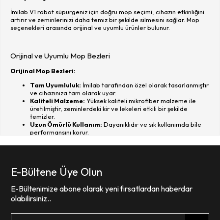
İmilab V1 robot süpürgeniz için doğru mop seçimi, cihazın etkinliğini
artırır ve zeminlerinizi daha temiz bir şekilde silmesini sağlar. Mop
seçenekleri arasında orijinal ve uyumlu ürünler bulunur.
Orijinal ve Uyumlu Mop Bezleri
Orijinal Mop Bezleri:
Tam Uyumluluk:
İmilab tarafından özel olarak tasarlanmıştır
ve cihazınıza tam olarak uyar.
Kaliteli Malzeme:
Yüksek kaliteli mikrofiber malzeme ile
üretilmiştir, zeminlerdeki kir ve lekeleri etkili bir şekilde
temizler.
Uzun Ömürlü Kullanım:
Dayanıklıdır ve sık kullanımda bile
performansını korur.
Uyumlu Mop Bezleri:
Ekonomik Alternatif:
Daha uygun fiyatlı bir seçenektir.
Benzer Performans:
Kaliteli üreticilerden alınan uyumlu
E-Bültene Üye Olun
bezler, orijinal ürünlere yakın performans sağlar.
Dikkat Edilmesi Gerekenler:
Uyumlu mop bezlerinin
E-Bültenimize abone olarak yeni fırsatlardan haberdar
cihazınıza tam uyduğundan emin olun.
olabilirsiniz..
Satın Alma Seçeneği:
Orijinal ve uyumlu mop bezlerini güvenilir satıcılar üzerinden,